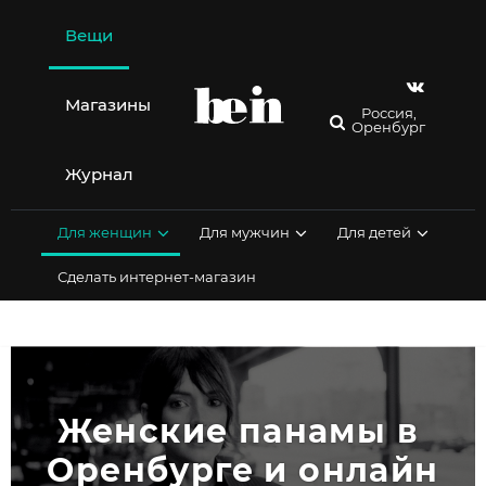
Перейти
к
Вещи
содержимому
Магазины
Россия,
Оренбург
Журнал
Для женщин
Для мужчин
Для детей
Сделать интернет-магазин
Женские панамы в 
Оренбурге и онлайн