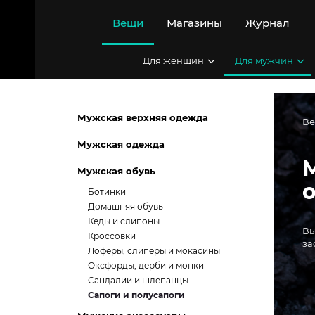
Перейти
к
Вещи
Магазины
Журнал
содержимому
Для женщин
Для мужчин
Мужская верхняя одежда
В
Мужская одежда
Мужская обувь
Ботинки
Домашняя обувь
Кеды и слипоны
Вы
Кроссовки
за
Лоферы, слиперы и мокасины
Оксфорды, дерби и монки
Сандалии и шлепанцы
Сапоги и полусапоги