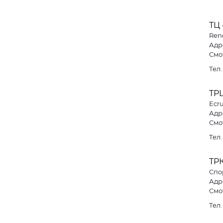
ТЦ
Ren
Адре
Смо
Тел
ТР
Ecr
Адре
Смо
Тел
ТР
Спо
Адре
Смо
Тел