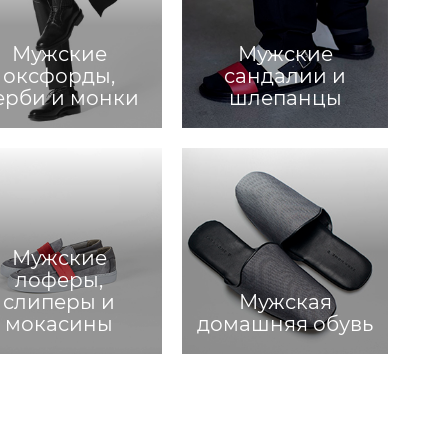
Мужские
Мужские
оксфорды,
сандалии и
ерби и монки
шлепанцы
Мужские
лоферы,
слиперы и
Мужская
мокасины
домашняя обувь