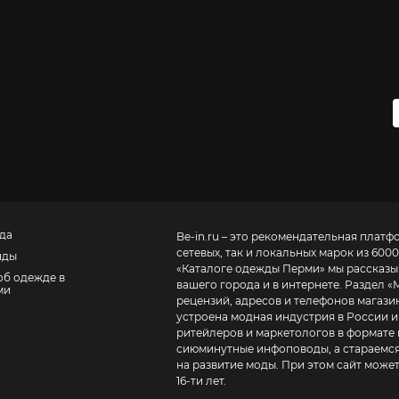
да
Be-in.ru – это рекомендательная платф
сетевых, так и локальных марок из 6000
нды
«
Каталоге одежды Перми
» мы рассказы
об одежде в
вашего города и в интернете. Раздел «
ми
рецензий, адресов и телефонов магазинов и торговых центров
устроена модная индустрия в России и
ритейлеров и маркетологов в формате 
сиюминутные инфоповоды, а стараемся
на развитие моды. При этом сайт може
16-ти лет.