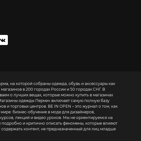
орма, на которой собраны одежда, обувь и аксессуары как
 магазинов в 200 городах России и 50 городах СНГ. В
ваем о лучших вещах, которые можно купить в магазинах
Магазины одежды Перми
» включает самую полную базу
. BE IN OPEN – это журнал о том, как
 мире:
бизнес-обучение в моде для дизайнеров,
курсов, лекций и видео уроков
. Мы не ориентируемся на
 подробно и критично описать феномены, которые влияют
т содержать контент, не предназначенный для лиц младше