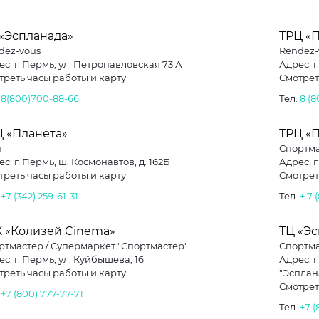
 «Эспланада»
ТРЦ «
dez-vous
Rendez-
с: г. Пермь, ул. Петропавловская 73 А
Адрес: г
треть часы работы и карту
Смотрет
.
8(800)700-88-66
Тел.
8 (
Ц «Планета»
ТРЦ «
u
Спортм
с: г. Пермь, ш. Космонавтов, д. 162Б
Адрес: г
треть часы работы и карту
Смотрет
.
+7 (342) 259-61-31
Тел.
+ 7 
К «Колизей Cinema»
ТЦ «Э
ртмастер / Супермаркет "Спортмастер"
Спортма
с: г. Пермь, ул. Куйбышева, 16
Адрес: г
треть часы работы и карту
"Эсплан
Смотрет
.
+7 (800) 777-77-71
Тел.
+7 (