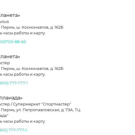
Планета»
vous
. Пермь, ш. Космонавтов, д. 162Б
ь часы работы и карту
800)700-88-66
Планета»
астер
. Пермь, ш. Космонавтов, д. 162Б
ь часы работы и карту
(800) 777-777-1
спланада»
стер / Супермаркет "Спортмастер"
. Пермь, ул. Петропавловская, д. 73А, ТЦ
ада"
ь часы работы и карту
800) 777-777-1