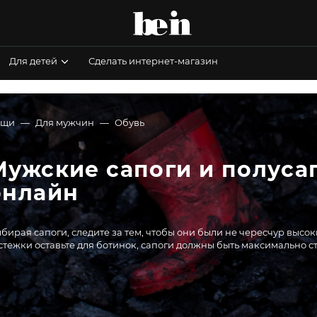
Для детей
Сделать интернет-магазин
ещи
Для мужчин
Обувь
Мужские сапоги и полусап
онлайн
бирая сапоги, следите за тем, чтобы они были не чересчур высо
стежки оставьте для ботинок, сапоги должны быть максимально с