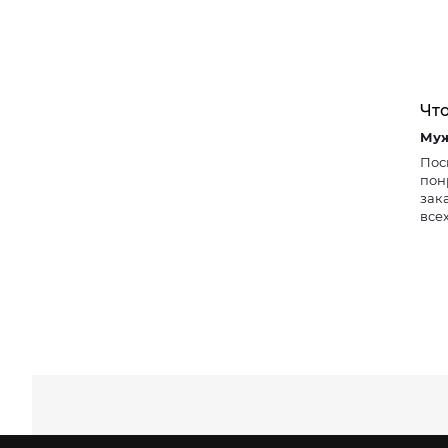
Что
Пос
пон
зак
все