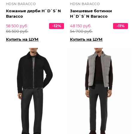
HDSN BARACCO
HDSN BARACCO
Кожаные дерби H`D`S`N
Замшевые ботинки
Baracco
H`D`S`N Baracco
58 500 руб.
-12%
48 150 руб.
-11%
66 500 руб.
54 700 руб.
Купить на ЦУМ
Купить на ЦУМ