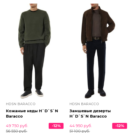
HDSN BARACCO
HDSN BARACCO
Кожаные кеды H`D`S`N
Замшевые дезерты
Baracco
H`D`S`N Baracco
49 750 руб.
-12%
44 950 руб.
-12%
56 550 руб.
51 100 руб.