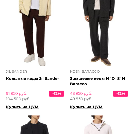
JIL SANDER
HDSN BARACCO
Кожаные кеды Jil Sander
Замшевые кеды H`D`S`N
Baracco
91 950 руб.
-12%
43 950 руб.
-12%
104 500 руб.
49 950 руб.
Купить на ЦУМ
Купить на ЦУМ