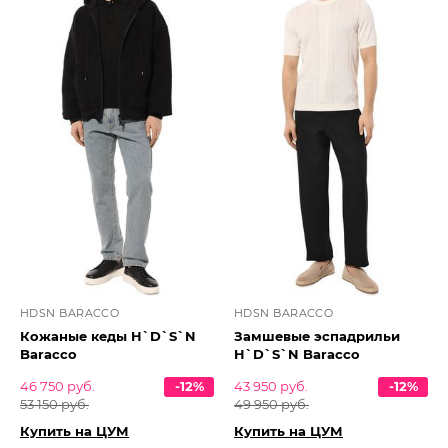
HDSN BARACCO
HDSN BARACCO
Кожаные кеды H`D`S`N
Замшевые эспадрильи
Baracco
H`D`S`N Baracco
46 750 руб.
-12%
43 950 руб.
-12%
53 150 руб.
49 950 руб.
Купить на ЦУМ
Купить на ЦУМ