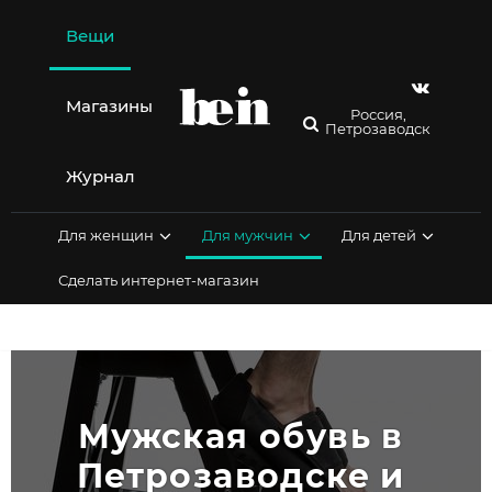
Перейти
к
Вещи
содержимому
Магазины
Россия,
Петрозаводск
Журнал
Для женщин
Для мужчин
Для детей
Сделать интернет-магазин
Мужская обувь в 
Петрозаводске и 