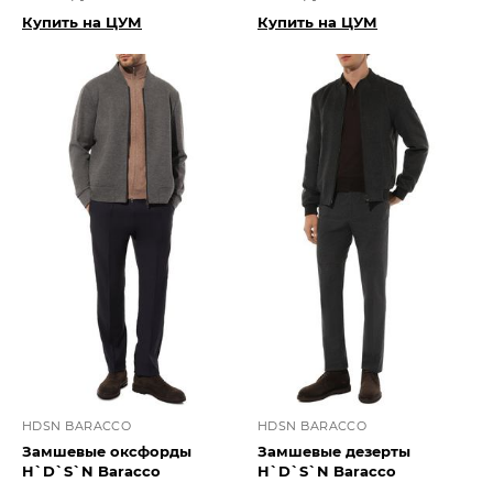
Купить на ЦУМ
Купить на ЦУМ
HDSN BARACCO
HDSN BARACCO
Замшевые оксфорды
Замшевые дезерты
H`D`S`N Baracco
H`D`S`N Baracco