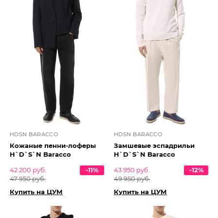
HDSN BARACCO
HDSN BARACCO
Кожаные пенни-лоферы
Замшевые эспадрильи
H`D`S`N Baracco
H`D`S`N Baracco
42 200 руб.
-11%
43 950 руб.
-12%
47 950 руб.
49 950 руб.
Купить на ЦУМ
Купить на ЦУМ