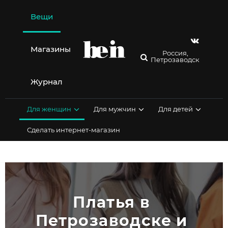
Перейти
к
Вещи
содержимому
Магазины
Россия,
Петрозаводск
Журнал
Для женщин
Для мужчин
Для детей
Сделать интернет-магазин
Платья в 
Петрозаводске и 