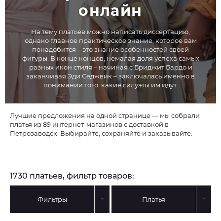
онлайн
На тему платьев можно написать диссертацию,
однако главное практическое знание, которое вам
понадобится – это знание особенностей своей
фигуры. В конце концов, немалая доля успеха самых
разных икон стиля – начиная с Бриджит Бардо и
заканчивая Эди Седжвик – заключалась именно в
понимании того, какие силуэты им идут.
Лучшие предложения на одной странице — мы собрали
платья из 89 интернет-магазинов с доставкой в
Петрозаводск. Выбирайте, сохраняйте и заказывайте.
1730 платьев, фильтр товаров:
Фильтры
Платья