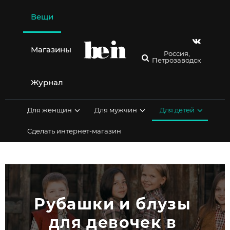
Перейти
к
Вещи
содержимому
Магазины
Россия,
Петрозаводск
Журнал
Для женщин
Для мужчин
Для детей
Сделать интернет-магазин
Рубашки и блузы 
для девочек в 