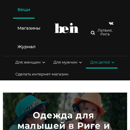
Перейти
к
Вещи
содержимому
Магазины
Латвия,
Рига
Журнал
Для женщин
Для мужчин
Для детей
Сделать интернет-магазин
Одежда для 
малышей в Риге и 