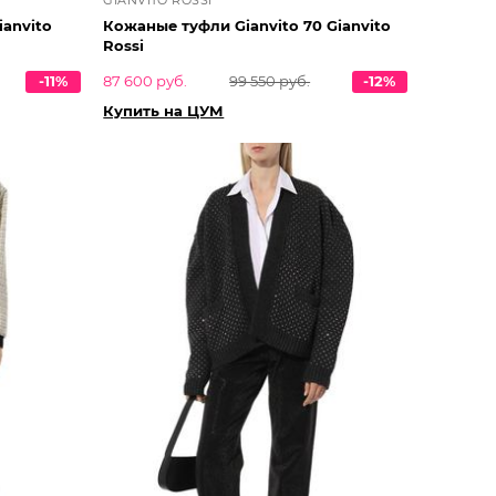
ianvito
Кожаные туфли Gianvito 70 Gianvito
Rossi
-11%
87 600 руб.
99 550 руб.
-12%
Купить на ЦУМ