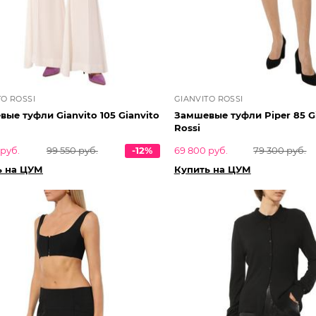
TO ROSSI
GIANVITO ROSSI
ые туфли Gianvito 105 Gianvito
Замшевые туфли Piper 85 G
Rossi
 руб.
99 550 руб.
-12%
69 800 руб.
79 300 руб.
ь на ЦУМ
Купить на ЦУМ