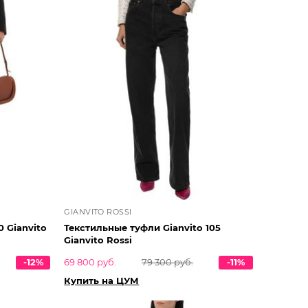
GIANVITO ROSSI
 Gianvito
Текстильные туфли Gianvito 105
Gianvito Rossi
-12%
69 800 руб.
79 300 руб.
-11%
Купить на ЦУМ