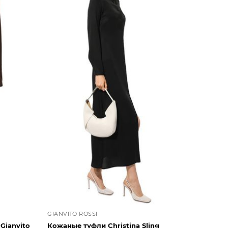
GIANVITO ROSSI
Gianvito
Кожаные туфли Christina Sling