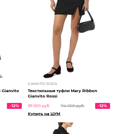
GIANVITO ROSSI
 Gianvito
Текстильные туфли Mary Ribbon
Gianvito Rossi
-12%
99 500 руб.
114 000 руб.
-12%
Купить на ЦУМ