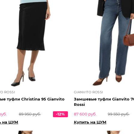
TO ROSSI
GIANVITO ROSSI
е туфли Christina 95 Gianvito
Замшевые туфли Gianvito 70
Rossi
руб.
89 950 руб.
-12%
87 600 руб.
99 550 руб.
ь на ЦУМ
Купить на ЦУМ