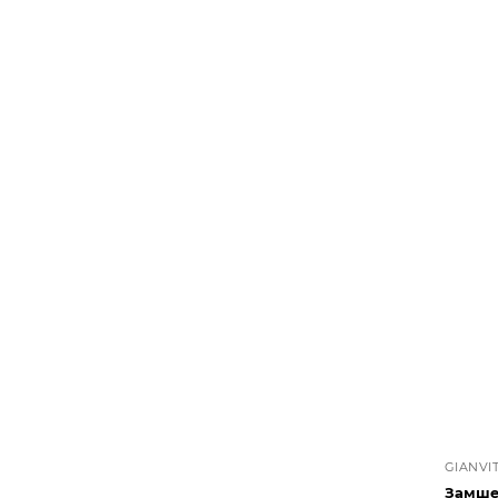
GIANVI
Замше