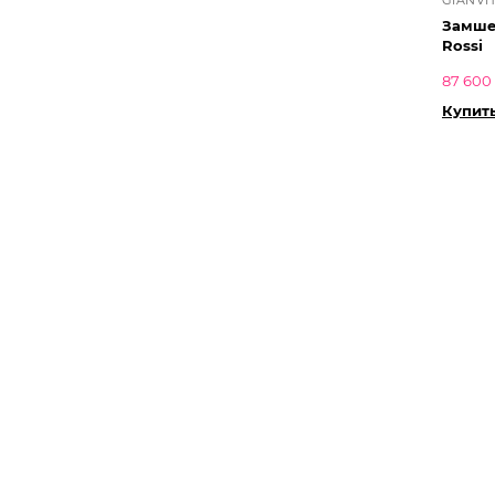
Замшев
Rossi
87 600
Купит