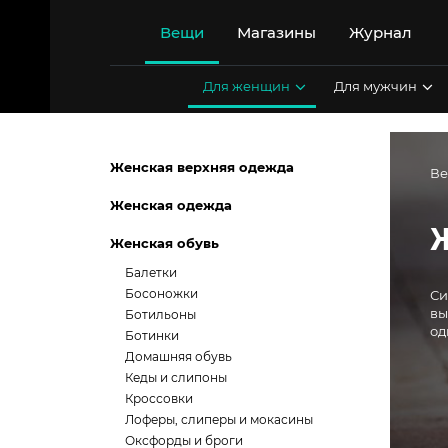
Перейти
к
Вещи
Магазины
Журнал
содержимому
Для женщин
Для мужчин
Женская верхняя одежда
В
Женская одежда
Женская обувь
Балетки
Босоножки
Си
вы
Ботильоны
од
Ботинки
Домашняя обувь
Кеды и слипоны
Кроссовки
Лоферы, слиперы и мокасины
Оксфорды и броги