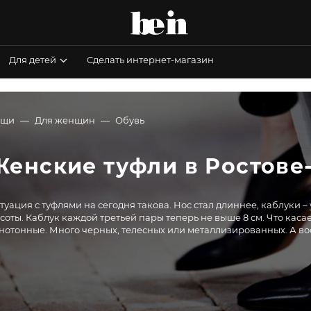
Для детей
Сделать интернет-магазин
ещи
Для женщин
Обувь
Женские туфли в Ростове
туация с туфлями на сегодня такова. Нос стал длиннее, каблуки 
соты. Каблук каждой третьей пары теперь не выше 8 см. Что каса
нотонные. Много черных, телесных или металлизированных. А во