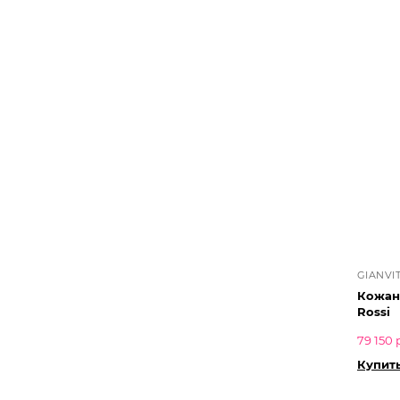
GIANVI
Кожаны
Rossi
79 150 
Купит