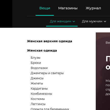
Перейти
к
Вещи
Магазины
Журнал
содержимому
Для женщин
Для мужчин
Женская верхняя одежда
В
Женская одежда
Блузы
Брюки
Водолазки
Джемперы и свитеры
Джинсы
Ма
Жилеты
по
Кардиганы
ст
Комбинезоны
до
Костюмы
Леггинсы
Одежда для беременных