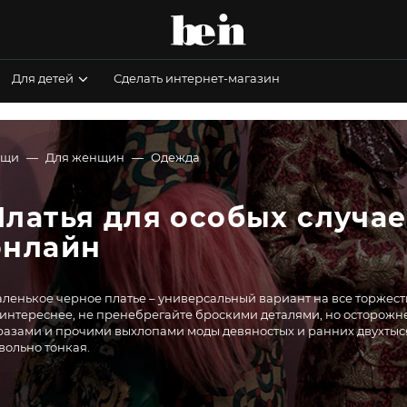
Для детей
Сделать интернет-магазин
ещи
Для женщин
Одежда
Платья для особых случаев
онлайн
ленькое черное платье – универсальный вариант на все торжеств
интереснее, не пренебрегайте броскими деталями, но осторожн
разами и прочими выхлопами моды девяностых и ранних двухтыся
вольно тонкая.