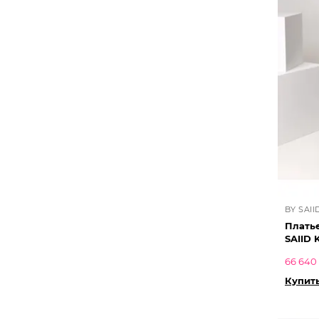
BY SAII
Платье
SAIID 
66 640
Купит