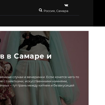
Россия, Самара
 в Самаре и 
енные случаи и вечеринки. Если хочется чего-то
ее с пайетками, искусственными камнями,
чных – тут грань между китчем и безвкусицей