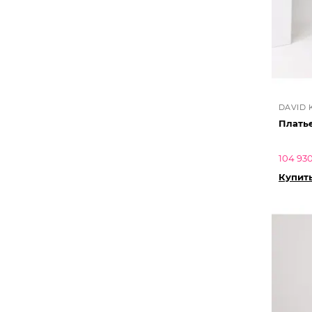
DAVID
Плать
104 930
Купит