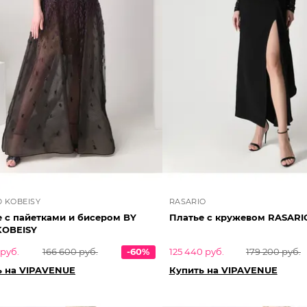
D KOBEISY
RASARIO
 с пайетками и бисером BY
Платье с кружевом RASARI
KOBEISY
 руб.
166 600 руб.
-60%
125 440 руб.
179 200 руб.
ь на VIPAVENUE
Купить на VIPAVENUE