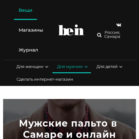
Перейти
к
Вещи
содержимому
Магазины
Россия,
Самара
Журнал
Для женщин
Для мужчин
Для детей
Сделать интернет-магазин
Мужские пальто в 
Самаре и онлайн