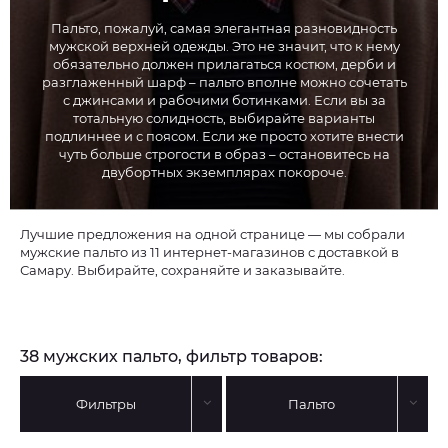
Пальто, пожалуй, самая элегантная разновидность
мужской верхней одежды. Это не значит, что к нему
обязательно должен прилагаться костюм, дерби и
разглаженный шарф – пальто вполне можно сочетать
с джинсами и рабочими ботинками. Если вы за
тотальную солидность, выбирайте варианты
подлиннее и с поясом. Если же просто хотите внести
чуть больше строгости в образ – остановитесь на
двубортных экземплярах покороче.
Лучшие предложения на одной странице — мы собрали
мужские пальто из 11 интернет-магазинов с доставкой в
Самару. Выбирайте, сохраняйте и заказывайте.
38 мужских пальто, фильтр товаров:
Фильтры
Пальто