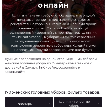
онлайн
Шляпы и панамы требуют от обладателя изрядной
доли самоиронии – в них мало кто смотрится
действительно хорошо. С кепками и шапками проще
– надел и пошел. Филипп Трейси, пожалуй
единственный известный в мире модельер-шляпник,
так писал о головных уборах: «Я считаю серьезным
заблуждением считать, что шляпы могут носить
только очень уверенные в себе люди. Каждый может
надевать их – другой вопрос, какими они будут».
Лучшие предложения на одной странице — мы собрали
женские головные уборы из 35 интернет-магазинов с
доставкой в Самару. Выбирайте, сохраняйте и
заказывайте.
170 женских головных уборов, фильтр товаров:
Шапки и головные
Фильтры
уборы