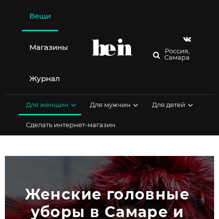
Перейти
к
Вещи
содержимому
Магазины
Россия,
Самара
Журнал
Для женщин
Для мужчин
Для детей
Сделать интернет-магазин
Женские головные 
уборы в Самаре и 