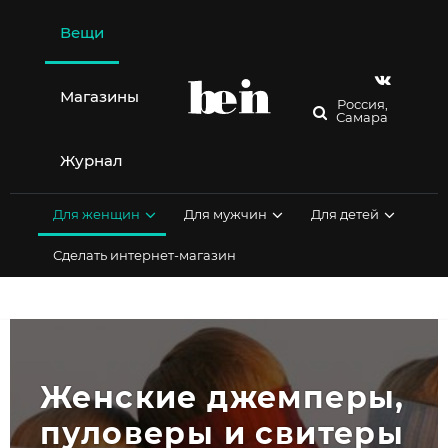
Перейти
к
Вещи
содержимому
Магазины
Россия,
Самара
Журнал
Для женщин
Для мужчин
Для детей
Сделать интернет-магазин
Женские джемперы, 
пуловеры и свитеры 