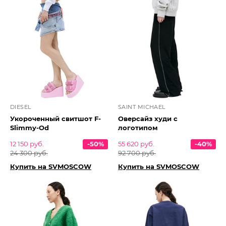
DIESEL
SAINT MICHAEL
Укороченный свитшот F-
Оверсайз худи с
Slimmy-Od
логотипом
12 150 руб.
-50%
55 620 руб.
-40%
24 300 руб.
92 700 руб.
Купить на SVMOSCOW
Купить на SVMOSCOW