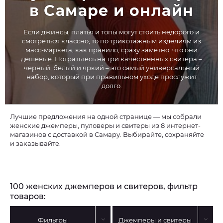
в Самаре и онлайн
Если джинсы, платья и топы могут стоить недорого и
смотреться классно, то по трикотажным изделиям из
масс-маркета, как правило, сразу заметно, что они
дешевые. Потратьтесь на три качественных свитера –
черный, белый и яркий – это самый универсальный
набор, который при правильном уходе прослужит
долго.
Лучшие предложения на одной странице — мы собрали
женские джемперы, пуловеры и свитеры из 8 интернет-
магазинов с доставкой в Самару. Выбирайте, сохраняйте
и заказывайте.
100 женских джемперов и свитеров, фильтр
товаров:
Фильтры
Джемперы и свитеры