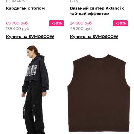
BLUMARINE
DIESEL
Кардиган с топом
Вязаный свитер K-Janci с
тай-дай эффектом
69 700 руб.
-50%
24 600 руб.
-50%
139 400 руб.
49 200 руб.
Купить на SVMOSCOW
Купить на SVMOSCOW