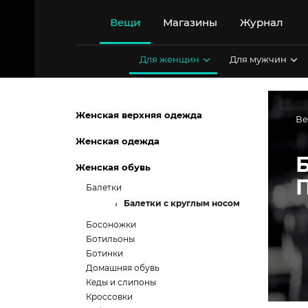
Перейти
к
Вещи
Магазины
Журнал
содержимому
Для женщин
Для мужчин
Женская верхняя одежда
В
Женская одежда
Женская обувь
Балетки
Балетки с круглым носом
Босоножки
Ботильоны
Ботинки
Домашняя обувь
Кеды и слипоны
Кроссовки