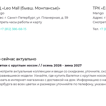
 «Leo Mall (бывш. Монпансье)»
ТРК «
go
Mango
с: г. Санкт-Петербург, ул. Планерная, д. 59
Адрес: 
треть часы работы и карту
Смотрет
.
+7 (812) 386-68-15
Тел.
+7 (
 сейчас актуально
Балетки с круглым носом / / осень 2026 - зима 2027
мотрите актуальные коллекции и вещи со скидками, уточните, ско
равившиеся модели. Узнайте, где купить Балетки с круглым нос
азать в интернет-магазинах с доставкой на дом. Информацию о н
ербурга во всех цветах и размерах уточняйте по телефону, указа