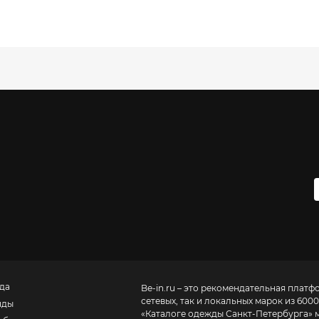
да
Be-in.ru – это рекомендательная платф
сетевых, так и локальных марок из 6000
нды
«
Каталоге одежды Санкт-Петербурга
» 