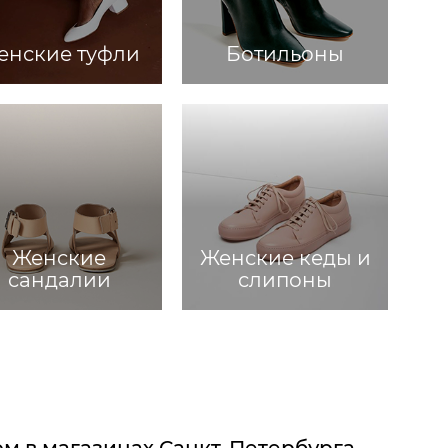
енские туфли
Ботильоны
Женские
Женские кеды и
сандалии
слипоны