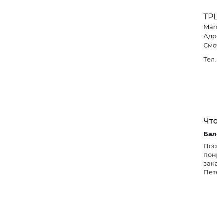
ТРЦ
Man
Адре
Смо
Тел
Что
Пос
пон
зак
Пет