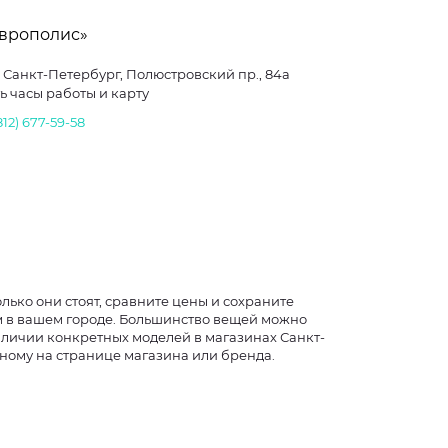
Европолис»
г. Санкт-Петербург, Полюстровский пр., 84а
ь часы работы и карту
812) 677-59-58
лько они стоят, сравните цены и сохраните
ом в вашем городе. Большинство вещей можно
аличии конкретных моделей в магазинах Санкт-
нному на странице магазина или бренда.