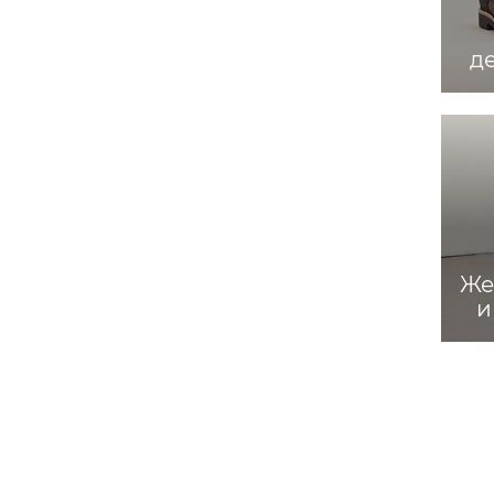
д
Же
и