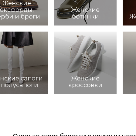
Женские
оксфорды,
Женские
ерби и броги
ботинки
Ж
нские сапоги
Женские
 полусапоги
кроссовки