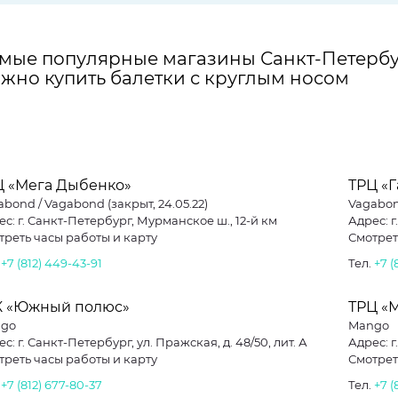
мые популярные магазины Санкт-Петербу
жно купить балетки с круглым носом
Ц «Мега Дыбенко»
ТРЦ «
bond / Vagabond (закрыт, 24.05.22)
Vagabond
с: г. Санкт-Петербург, Мурманское ш., 12-й км
Адрес: г
треть часы работы и карту
Смотрет
.
+7 (812) 449-43-91
Тел.
+7 (
К «Южный полюс»
ТРЦ «
go
Mango
с: г. Санкт-Петербург, ул. Пражская, д. 48/50, лит. А
Адрес: г
треть часы работы и карту
Смотрет
.
+7 (812) 677-80-37
Тел.
+7 (