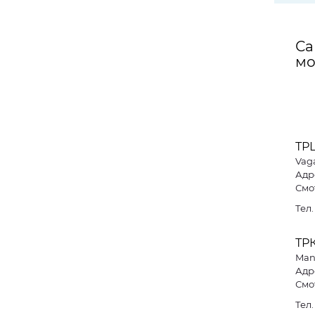
Са
мо
ТР
Vaga
Адре
Смо
Тел
ТР
Man
Адре
Смо
Тел