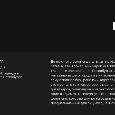
да
Be-in.ru – это рекомендательная платф
сетевых, так и локальных марок из 6000
нды
«
Каталоге одежды Санкт-Петербурга
» 
об одежде в
магазинах вашего города и в интернете
т-Петербурге
самую полную базу рецензий, адресов и теле
это журнал о том, как устроена модная
дизайнеров, ритейлеров и маркетолого
ориентируемся на сиюминутные инфопо
феномены, которые влияют на развитие
предназначенный для лиц младше 16-ти