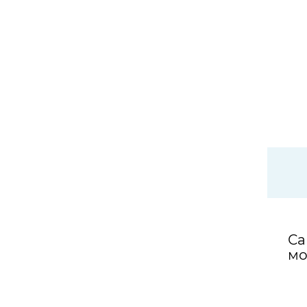
Са
мо