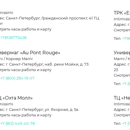
missimi
ТРК «
ес: Санкт-Петербург, Гражданский проспект, 41 ТЦ
Intimiss
йт
Адрес: г
треть часы работы и карту
Смотрет
.
+78126775428
Тел.
+79
ивермаг «Au Pont Rouge»
Униве
ni / Корнер Marni
Marni /
с: г. Санкт-Петербург, наб. реки Мойки, д. 73
Адрес: г
треть часы работы и карту
23
Смотрет
.
+7 (800) 250-19-07
Тел.
+7 (
Ц «Охта Молл»
ТЦ «Н
missimi
Intimiss
с: г. Санкт-Петербург, ул. Якорная, д. 5а
Адрес: г
треть часы работы и карту
Смотрет
.
+7 (812) 449-40-78
Тел.
+7 (