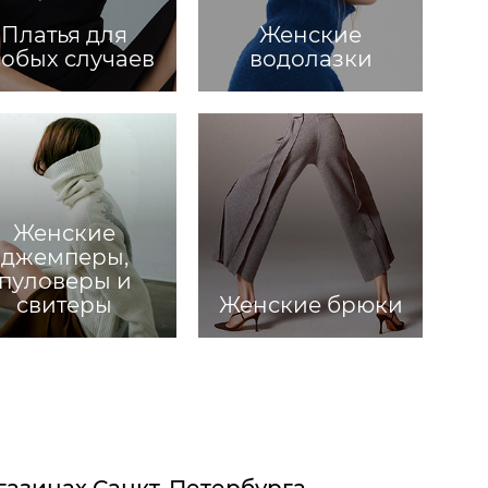
Платья для
Женские
собых случаев
водолазки
Женские
джемперы,
пуловеры и
свитеры
Женские брюки