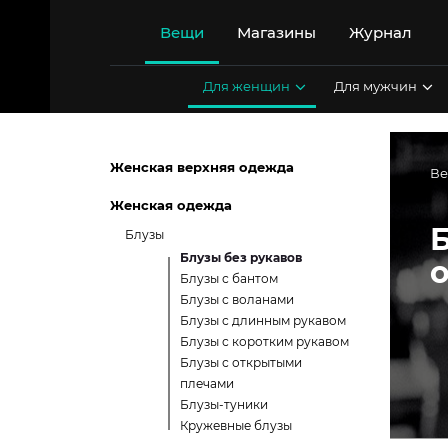
Перейти
к
Вещи
Магазины
Журнал
содержимому
Для женщин
Для мужчин
Женская верхняя одежда
В
Женская одежда
Блузы
Блузы без рукавов
Блузы с бантом
Блузы с воланами
Блузы с длинным рукавом
Блузы с коротким рукавом
Блузы с открытыми
плечами
Блузы-туники
Кружевные блузы