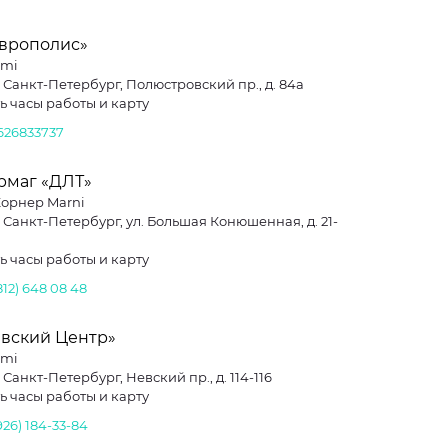
Европолис»
imi
. Санкт-Петербург, Полюстровский пр., д. 84а
ь часы работы и карту
626833737
рмаг «ДЛТ»
 Корнер Marni
. Санкт-Петербург, ул. Большая Конюшенная, д. 21-
ь часы работы и карту
812) 648 08 48
евский Центр»
imi
. Санкт-Петербург, Невский пр., д. 114-116
ь часы работы и карту
926) 184-33-84