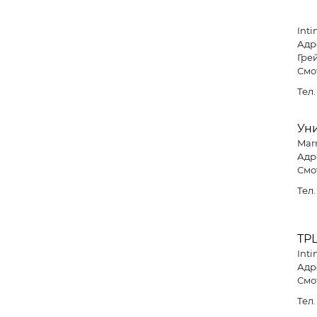
Inti
Адр
Гре
Смо
Тел
Ун
Mar
Адре
Смо
Тел
ТР
Inti
Адре
Смо
Тел