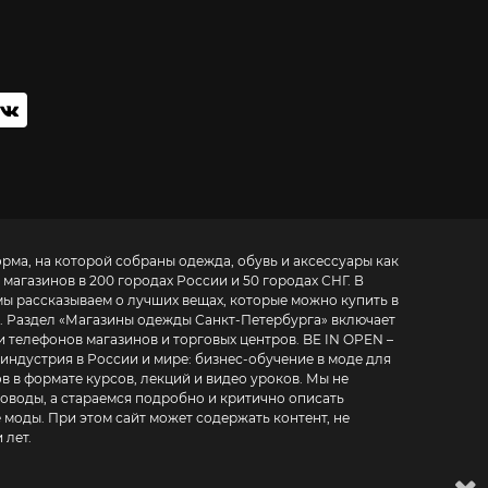
орма, на которой собраны одежда, обувь и аксессуары как
 магазинов в 200 городах России и 50 городах СНГ. В
мы рассказываем о лучших вещах, которые можно купить в
. Раздел «
Магазины одежды Санкт-Петербурга
» включает
фонов магазинов и торговых центров. BE IN OPEN –
 индустрия в России и мире:
бизнес-обучение в моде для
в в формате курсов, лекций и видео уроков
. Мы не
воды, а стараемся подробно и критично описать
 моды. При этом сайт может содержать контент, не
 лет.