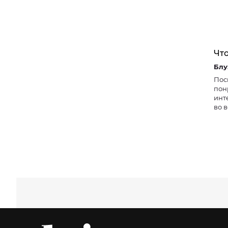
Что
Пос
пон
инт
во 