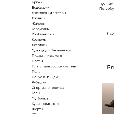
Брюки
Лучшие 
Водолазки
Петербу
Джемперы и свитеры
Джинсы
Жилеты
Кардиганы
К с
Комбинезоны
Костюмы
Леггинсы
Одежда для беременных
Пиджаки и жакеты
Платья
Платья для особых случаев
Бл
Поло
Пончо и накидки
Рубашки
Спортивная одежда
Топы
Футболки
Худи и свитшоты
Шорты