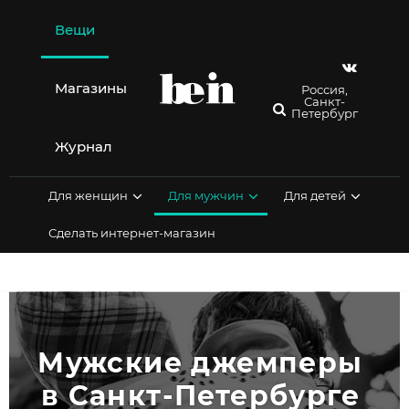
Перейти
к
Вещи
содержимому
Магазины
Россия,
Санкт-
Петербург
Журнал
Для женщин
Для мужчин
Для детей
Сделать интернет-магазин
Мужские джемперы 
в Санкт-Петербурге 