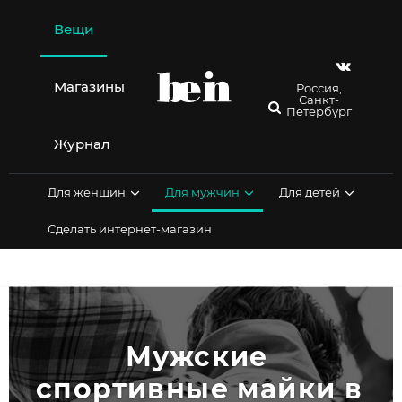
Перейти
к
Вещи
содержимому
Магазины
Россия,
Санкт-
Петербург
Журнал
Для женщин
Для мужчин
Для детей
Сделать интернет-магазин
Мужские 
спортивные майки в 