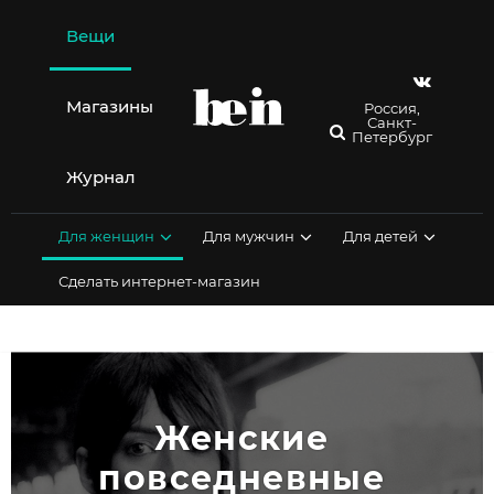
Перейти
к
Вещи
содержимому
Магазины
Россия,
Санкт-
Петербург
Журнал
Для женщин
Для мужчин
Для детей
Сделать интернет-магазин
Женские 
повседневные 