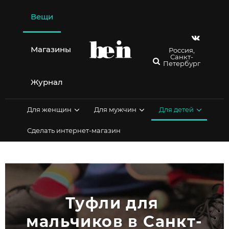
Перейти
к
Вещи
содержимому
Магазины
Россия,
Санкт-
Петербург
Журнал
Для женщин
Для мужчин
Для детей
Сделать интернет-магазин
Туфли для 
мальчиков в Санкт-