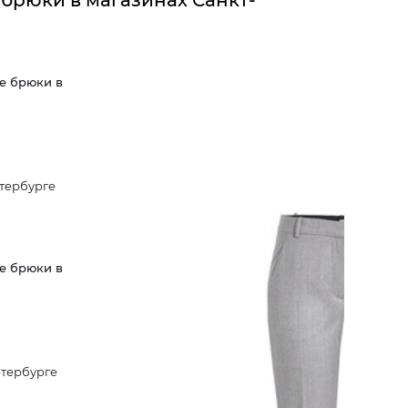
 брюки в магазинах Санкт-
е брюки в
етербурге
е брюки в
етербурге