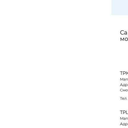
Са
мо
ТР
Man
Адр
Смо
Тел
ТР
Man
Адре