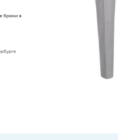
е брюки в
ербурге