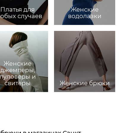
Платья для
Женские
собых случаев
водолазки
Женские
джемперы,
пуловеры и
свитеры
Женские брюки