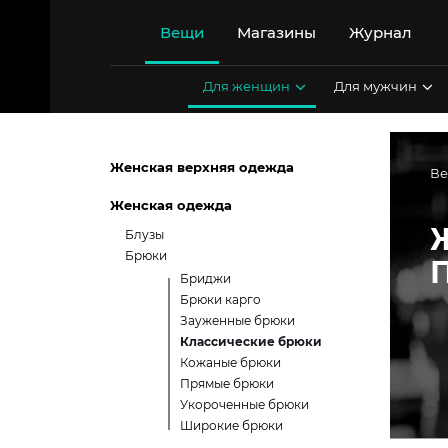
Перейти
к
Вещи
Магазины
Журнал
содержимому
Для женщин
Для мужчин
Женская верхняя одежда
В
Женская одежда
Блузы
Брюки
Бриджи
Брюки карго
Зауженные брюки
Классические брюки
Кожаные брюки
Прямые брюки
Укороченные брюки
Широкие брюки