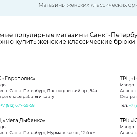
Магазины женских классических брю
мые популярные магазины Санкт-Петербу
жно купить женские классические брюки
К «Европолис»
ТРЦ «L
go
Mango
ес: г. Санкт-Петербург, Полюстровский пр., 84а
Адрес: г
треть часы работы и карту
Смотрет
.
+7 (812) 677-59-58
Тел.
+7 (
Ц «Мега Дыбенко»
ТРК «
go
Mango
с: г. Санкт-Петербург, Мурманское ш., 12-й км
Адрес: г