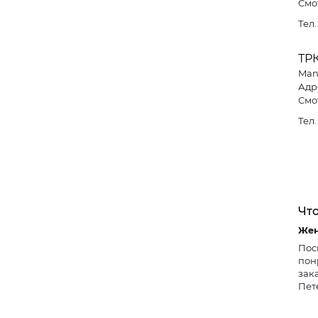
Смо
Тел
ТР
Man
Адре
Смо
Тел
Что
Пос
пон
зак
Пет