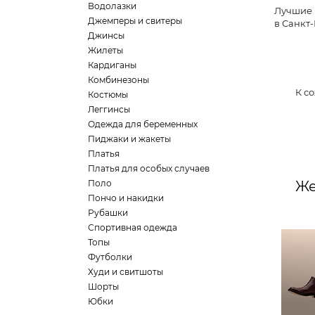
Водолазки
Лучшие 
Джемперы и свитеры
в Санкт
Джинсы
Жилеты
Кардиганы
Комбинезоны
К с
Костюмы
Леггинсы
Одежда для беременных
Пиджаки и жакеты
Платья
Платья для особых случаев
Поло
Же
Пончо и накидки
Рубашки
Спортивная одежда
Топы
Футболки
Худи и свитшоты
Шорты
Юбки