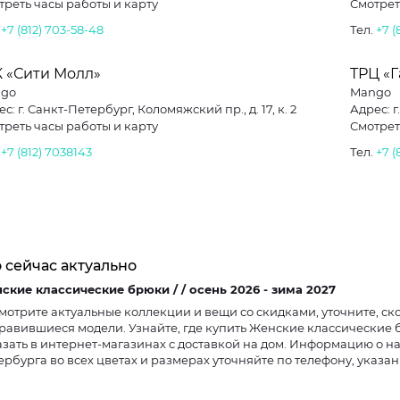
треть часы работы и карту
Смотрет
.
+7 (812) 703-58-48
Тел.
+7 (
К «Сити Молл»
ТРЦ «
go
Mango
с: г. Санкт-Петербург, Коломяжский пр., д. 17, к. 2
Адрес: г
треть часы работы и карту
Смотрет
.
+7 (812) 7038143
Тел.
+7 (
 сейчас актуально
Женские классические брюки / / осень 2026 - зима 2027
мотрите актуальные коллекции и вещи со скидками, уточните, ско
равившиеся модели. Узнайте, где купить Женские классические
азать в интернет-магазинах с доставкой на дом. Информацию о н
ербурга во всех цветах и размерах уточняйте по телефону, указа