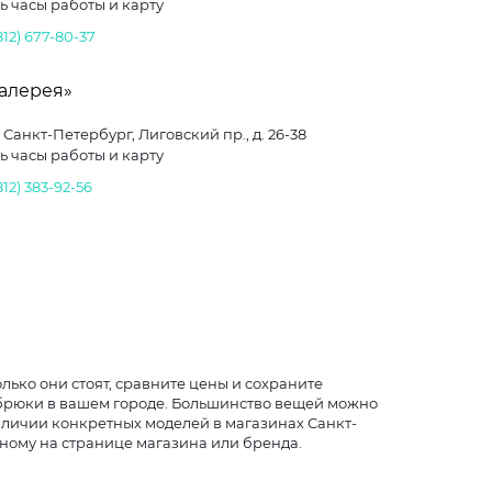
ь часы работы и карту
812) 677-80-37
Галерея»
. Санкт-Петербург, Лиговский пр., д. 26-38
ь часы работы и карту
812) 383-92-56
лько они стоят, сравните цены и сохраните
 брюки в вашем городе. Большинство вещей можно
аличии конкретных моделей в магазинах Санкт-
нному на странице магазина или бренда.