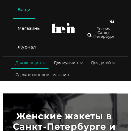
Перейти
к
Вещи
содержимому
Магазины
Россия,
Санкт-
Петербург
Журнал
Для женщин
Для мужчин
Для детей
Сделать интернет-магазин
Женские жакеты в 
Санкт-Петербурге и 