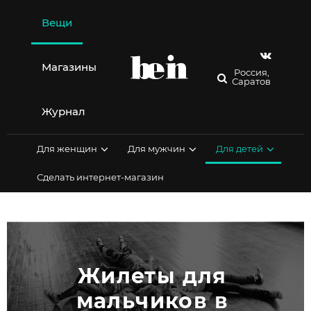
Перейти
к
Вещи
содержимому
Магазины
Россия,
Саратов
Журнал
Для женщин
Для мужчин
Для детей
Сделать интернет-магазин
Жилеты для 
мальчиков в 