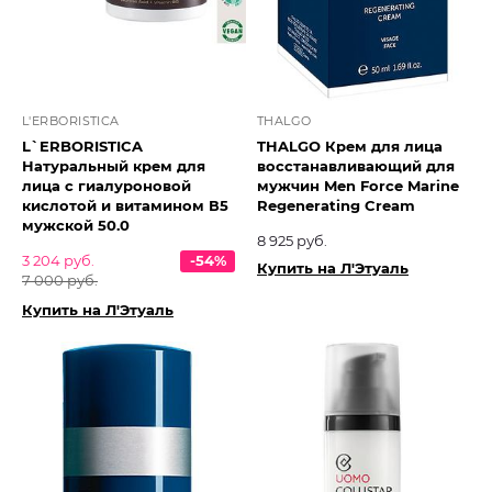
L'ERBORISTICA
THALGO
L`ERBORISTICA
THALGO Крем для лица
Натуральный крем для
восстанавливающий для
лица с гиалуроновой
мужчин Men Force Marine
кислотой и витамином В5
Regenerating Cream
мужской 50.0
8 925 руб.
3 204 руб.
-54%
Купить на Л'Этуаль
7 000 руб.
Купить на Л'Этуаль