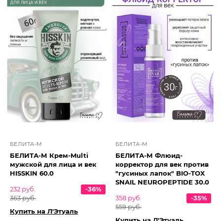
БЕЛИТА-М
БЕЛИТА-М
БЕЛИТА-М Крем-Multi
БЕЛИТА-М Флюид-
мужской для лица и век
корректор для век против
HISSKIN 60.0
"гусиных лапок" BIO-TOX
SNAIL NEUROPEPTIDE 30.0
232 руб.
-36%
363 руб.
358 руб.
-35%
559 руб.
Купить на Л'Этуаль
Купить на Л'Этуаль