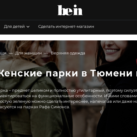
Для детей
Сделать интернет-магазин
ещи
Для женщин
Верхняя одежда
Женские парки в Тюмени 
рка – предмет целиком и полностью утилитарный, поэтому силу
иентироваться на функциональные особенности. Иными словами, 
остую зеленую можно сделать интереснее, напечатав или даже на
асуются на парках Рафа Симонса.