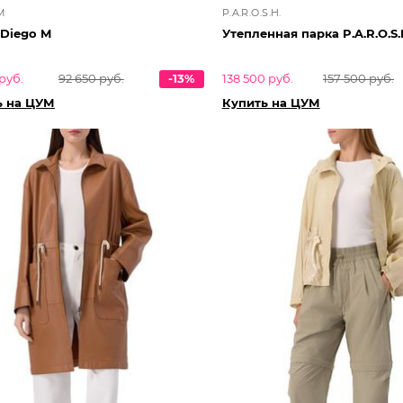
M
P.A.R.O.S.H.
 Diego M
Утепленная парка P.A.R.O.S.
руб.
92 650 руб.
-13%
138 500 руб.
157 500 руб.
ь на ЦУМ
Купить на ЦУМ