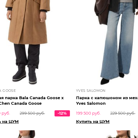
A GOOSE
YVES SALOMON
я парка Bala Canada Goose x
Парка с капюшоном из мех
Chen Canada Goose
Yves Salomon
 руб.
299 500 руб.
-12%
199 500 руб.
229 500 руб.
ь на ЦУМ
Купить на ЦУМ