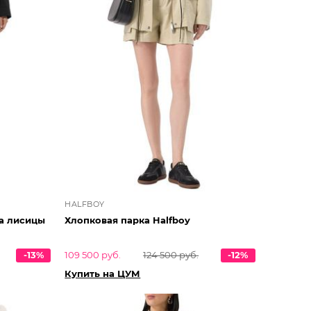
HALFBOY
а лисицы
Хлопковая парка Halfboy
-13%
109 500 руб.
124 500 руб.
-12%
Купить на ЦУМ