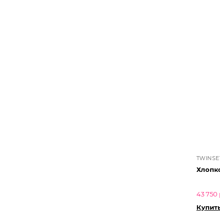
TWINSE
Хлопко
43 750 
Купит