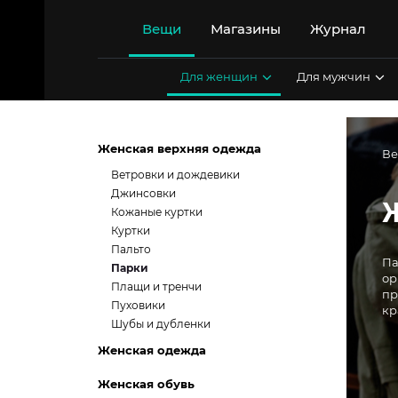
Перейти
к
Вещи
Магазины
Журнал
содержимому
Для женщин
Для мужчин
Женская верхняя одежда
В
Ветровки и дождевики
Джинсовки
Кожаные куртки
Куртки
Пальто
Па
Парки
ор
Плащи и тренчи
пр
Пуховики
кр
Шубы и дубленки
Женская одежда
Женская обувь