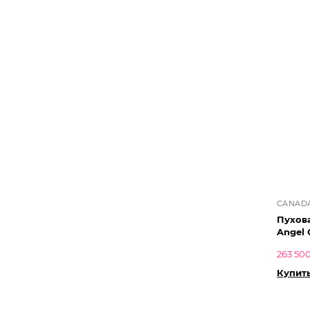
CANAD
Пухова
Angel 
263 500
Купит