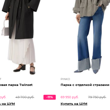
T
PINKO
вая парка Twinset
Парка с отделкой стразами
руб.
49 700 руб.
-11%
69 950 руб.
79 750 руб.
ь на ЦУМ
Купить на ЦУМ