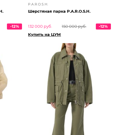
P.A.R.O.S.H.
H.
Шерстяная парка P.A.R.O.S.H.
-12%
132 000 руб.
150 000 руб.
-12%
Купить на ЦУМ