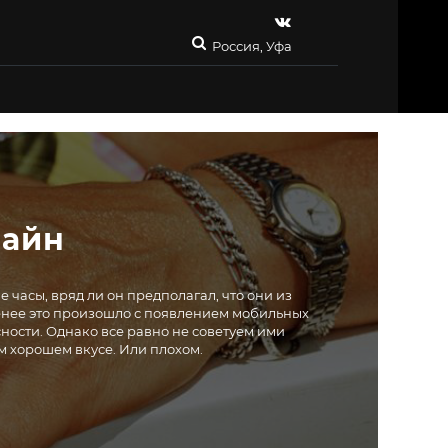
Россия, Уфа
лайн
 часы, вряд ли он предполагал, что они из
енее это произошло с появлением мобильных
ности. Однако все равно не советуем ими
м хорошем вкусе. Или плохом.