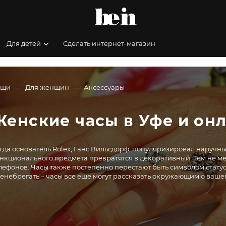
Для детей
Сделать интернет-магазин
ещи
Для женщин
Аксессуары
Женские часы в Уфе и он
гда основатель Rolex, Ганс Вильсдорф, популяризировал наручные
нкционального предмета превратятся в декоративный. Тем не м
лефонов. Часы также постепенно перестают быть символом статус
енебрегать – часы все еще могут рассказать окружающим о ваше