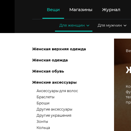
Перейти
к
Вещи
Магазины
Журнал
содержимому
Для женщин
Для мужчин
Женская верхняя одежда
В
Женская одежда
Женская обувь
Женские аксессуары
Ко
Аксессуары для волос
фу
те
Браслеты
пр
Броши
Другие аксессуары
Другие украшения
Зонты
Кольца