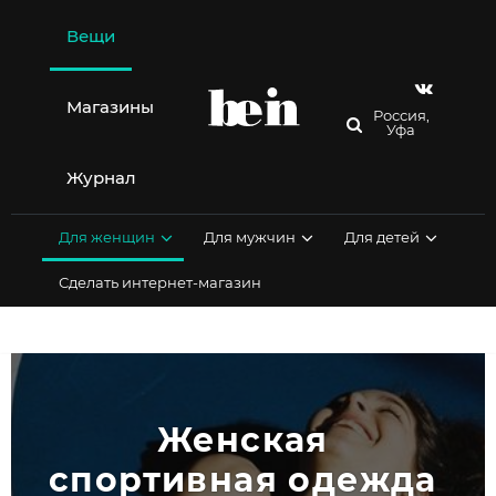
Перейти
к
Вещи
содержимому
Магазины
Россия,
Уфа
Журнал
Для женщин
Для мужчин
Для детей
Сделать интернет-магазин
Женская 
спортивная одежда 