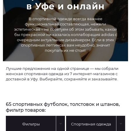
в Уфе и онлайн
В спортивной одежде всегда важнее
функциональная составляющая, нежели
эстетическая – не советуем об этом забывать, какой
бы прекрасной ни казалась коллаборация adidas с
очередным актуальным дизайнером. Если в этих
спортивных леггинсах вам неудобно, значит
покупать их не стоит.
Лучшие предложения на одной странице — мы собрали
женская спортивная одежда из 7 интернет-магазинов с
доставкой в Уфу. Выбирайте, сохраняйте и заказывайте.
65 спортивных футболок, толстовок и штанов,
фильтр товаров:
Фильтры
Спортивная одежда