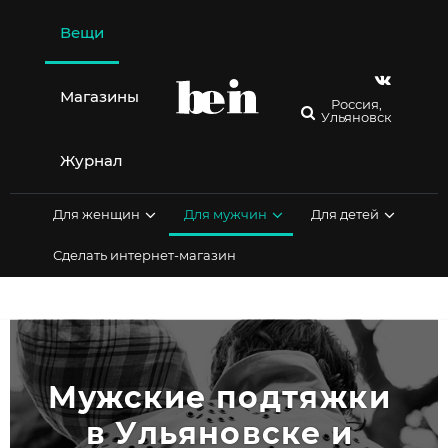
Перейти
к
Вещи
содержимому
Магазины
Россия,
Ульяновск
Журнал
Для женщин
Для мужчин
Для детей
Сделать интернет-магазин
Мужские подтяжки 
в Ульяновске и 