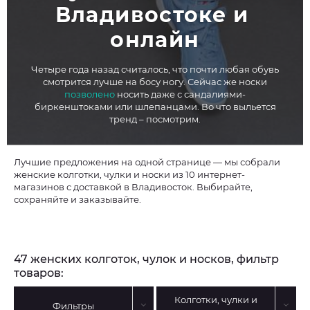
Владивостоке и 
онлайн
Четыре года назад считалось, что почти любая обувь
смотрится лучше на босу ногу. Сейчас же носки
позволено
носить даже с сандалиями-
биркенштоками или шлепанцами. Во что выльется
тренд – посмотрим.
Лучшие предложения на одной странице — мы собрали
женские колготки, чулки и носки из 10 интернет-
магазинов с доставкой в Владивосток. Выбирайте,
сохраняйте и заказывайте.
47 женских колготок, чулок и носков, фильтр
товаров:
Колготки, чулки и
Фильтры