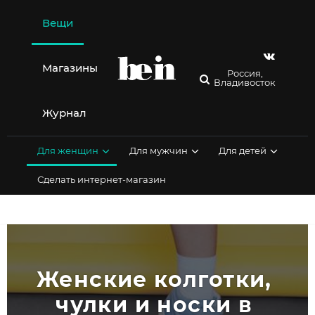
Перейти
к
Вещи
содержимому
Магазины
Россия,
Владивосток
Журнал
Для женщин
Для мужчин
Для детей
Сделать интернет-магазин
Женские колготки, 
чулки и носки в 