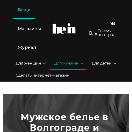
Перейти
к
Вещи
содержимому
Магазины
Россия,
Волгоград
Журнал
Для женщин
Для мужчин
Для детей
Сделать интернет-магазин
Мужское белье в 
Волгограде и 