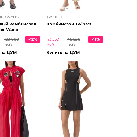
DER WANG
TWINSET
вый комбинезон
Комбинезон Twinset
der Wang
133 000
-12%
43 350
49 250
-11%
руб.
руб.
руб.
 на ЦУМ
Купить на ЦУМ