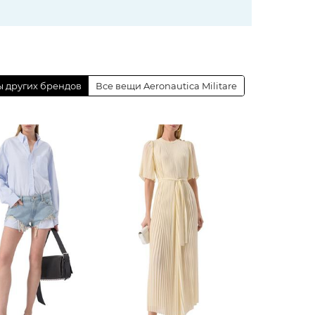
 других брендов
Все вещи Aeronautica Militare