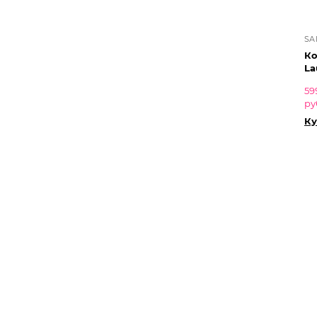
SA
Ко
La
59
ру
Ку