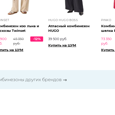
INSET
HUGO HUGO BOSS
PINKO
мбинезон изо льна и
Атласный комбинезон
Комбин
скозы Twinset
HUGO
шелка 
 900
45 350
-12%
39 500 руб.
73 350
б.
руб.
руб.
Купить на ЦУМ
пить на ЦУМ
Купить
мбинезоны других брендов
→