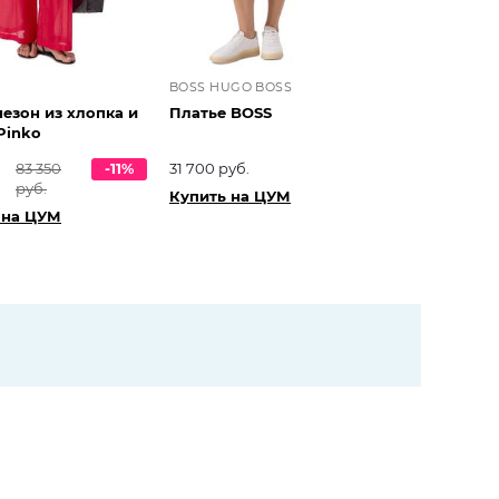
BOSS HUGO BOSS
езон из хлопка и
Платье BOSS
Pinko
83 350
-11%
31 700 руб.
руб.
Купить на ЦУМ
 на ЦУМ