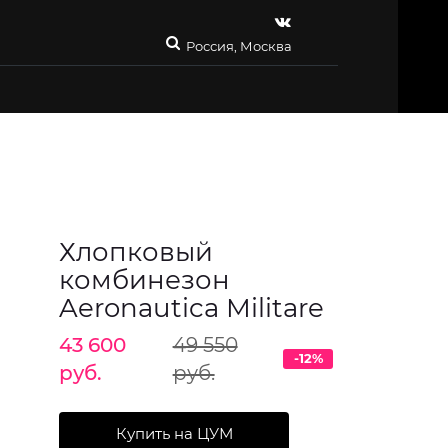
Россия, Москва
Хлопковый
комбинезон
Aeronautica Militare
43 600
49 550
-12%
руб.
руб.
Купить на ЦУМ