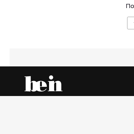
По
Все об одежде – онлайн и в магазинах города
Суббота, 8 Август 2026 г.
© www.be-in.ru. 2006 – 2026