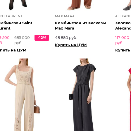
INT LAURENT
MAX MARA
ALEXAN
мбинезон Saint
Комбинезон из вискозы
Хлопко
urent
Max Mara
Alexan
9 500
685 000
-12%
48 880 руб.
117 000
б.
руб.
руб.
Купить на ЦУМ
пить на ЦУМ
Купить