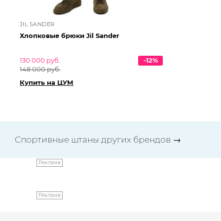
JIL SANDER
JI
Хлопковые брюки Jil Sander
Хл
130 000 руб.
-12%
76
148 000 руб.
86
Купить на ЦУМ
Ку
Спортивные штаны других брендов
→
Реклама
Реклама