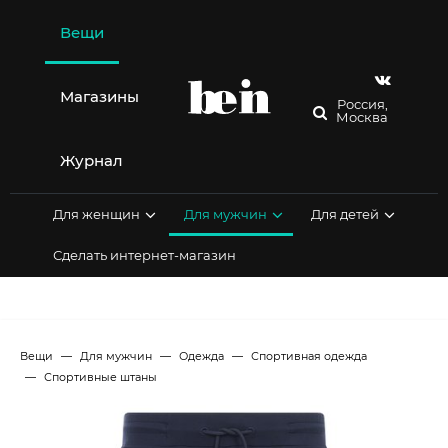
Перейти
к
Вещи
содержимому
Магазины
Россия,
Москва
Журнал
Для женщин
Для мужчин
Для детей
Сделать интернет-магазин
Вещи
Для мужчин
Одежда
Спортивная одежда
Спортивные штаны