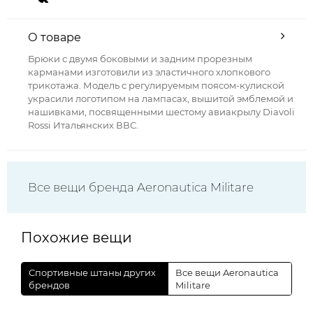
О товаре
Брюки с двумя боковыми и задним прорезным
карманами изготовили из эластичного хлопкового
трикотажа. Модель с регулируемым поясом-кулиской
украсили логотипом на лампасах, вышитой эмблемой и
нашивками, посвященными шестому авиакрылу Diavoli
Rossi Итальянских ВВС.
Все вещи бренда Aeronautica Militare
Похожие вещи
Спортивные штаны других
Все вещи Aeronautica
брендов
Militare