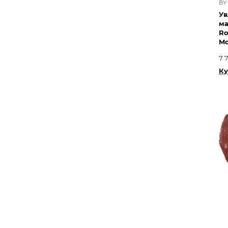
BY
Ув
м
Ro
Mo
7 
Ку