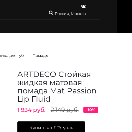
Россия, Москва
тика для губ
Помады
ARTDECO Стойкая
жидкая матовая
помада Mat Passion
Lip Fluid
1 934 руб.
2 149 руб.
-10%
Купить на Л'Этуаль