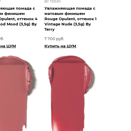
Y
BY TERRY
яющая помада с
Увлажняющая помада с
ым финишем
матовым финишем
pulent, оттенок 4
Rouge Opulent, оттенок 1
od Mood (3,5g) By
Vintage Nude (3,5g) By
Terry
уб.
7 700 руб.
 на ЦУМ
Купить на ЦУМ