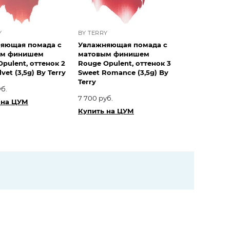
Y
BY TERRY
яющая помада с
Увлажняющая помада с
ым финишем
матовым финишем
pulent, оттенок 2
Rouge Opulent, оттенок 3
vet (3,5g) By Terry
Sweet Romance (3,5g) By
Terry
уб.
7 700 руб.
 на ЦУМ
Купить на ЦУМ