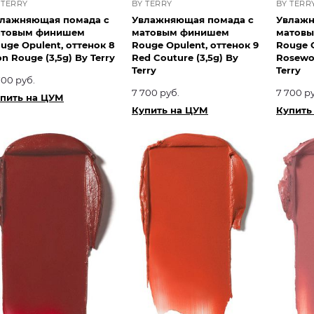
 TERRY
BY TERRY
BY TERR
лажняющая помада с
Увлажняющая помада с
Увлажн
атовым финишем
матовым финишем
матов
uge Opulent, оттенок 8
Rouge Opulent, оттенок 9
Rouge O
n Rouge (3,5g) By Terry
Red Couture (3,5g) By
Rosewo
Terry
Terry
700 руб.
7 700 руб.
7 700 р
пить на ЦУМ
Купить на ЦУМ
Купить