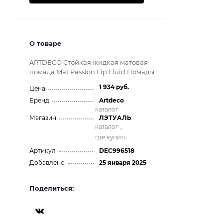
О товаре
ARTDECO Стойкая жидкая матовая
помада Mat Passion Lip Fluid Помады
1 934 руб.
Цена
Бренд
Artdeco
каталог
Магазин
ЛЭТУАЛЬ
каталог
,
где купить
Артикул
DEC996518
Добавлено
25 января 2025
Поделиться: