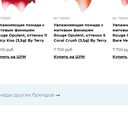
 TERRY
BY TERRY
BY TERR
лажняющая помада с
Увлажняющая помада с
Увлажн
атовым финишем
матовым финишем
матов
uge Opulent, оттенок 11
Rouge Opulent, оттенок 5
Rouge O
icy Kiss (3,5g) By Terry
Coral Crush (3,5g) By Terry
Bare Vel
700 руб.
7 700 руб.
7 700 р
пить на ЦУМ
Купить на ЦУМ
Купить
мады других брендов
→