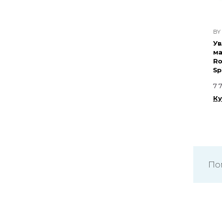
BY
Ув
м
Ro
Sp
7 
Ку
По