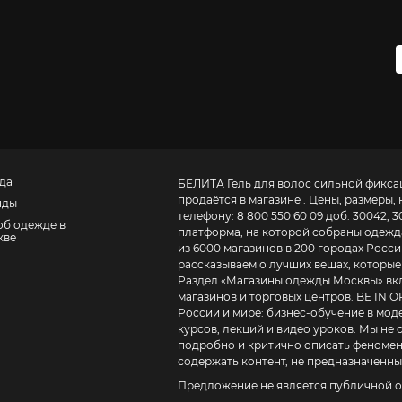
да
БЕЛИТА Гель для волос сильной фиксац
продаётся в магазине . Цены, размеры
нды
телефону:
8 800 550 60 09 доб. 30042, 3
об одежде в
платформа, на которой собраны одежда,
кве
из 6000 магазинов в 200 городах России
рассказываем о лучших вещах, которые 
Раздел «
Магазины одежды Москвы
» в
магазинов и торговых центров. BE IN OPEN – это журнал о том, как устроена модная индустрия в
России и мире:
бизнес-обучение в моде для дизайнеров, ритейлеров и маркетоло
курсов, лекций и видео уроков
. Мы не
подробно и критично описать феномены
содержать контент, не предназначенный
Предложение не является публичной о