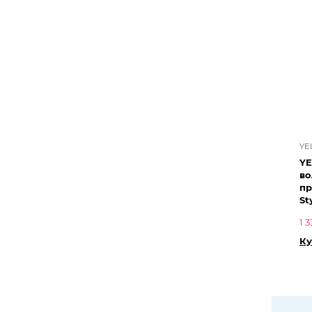
YE
YE
во
пр
St
1 
Ку