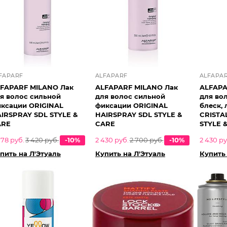
FAPARF
ALFAPARF
ALFAPA
FAPARF MILANO Лак
ALFAPARF MILANO Лак
ALFAPA
я волос сильной
для волос сильной
для во
ксации ORIGINAL
фиксации ORIGINAL
блеск,
IRSPRAY SDL STYLE &
HAIRSPRAY SDL STYLE &
CRISTA
ARE
CARE
STYLE 
078 руб.
3 420 руб.
-10%
2 430 руб.
2 700 руб.
-10%
2 430 ру
пить на Л'Этуаль
Купить на Л'Этуаль
Купить 