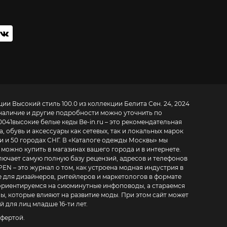
ии Высокий стиль 100.0 из коллекции Белита Сен. 24, 2024
, наличие и другие подробности можно уточнить по
0041
высокие белые кеды
Be-in.ru – это рекомендательная
 обувь и аксессуары как сетевых, так и локальных марок
 и 50 городах СНГ. В «
Каталоге одежды Москвы
» мы
можно купить в магазинах вашего города и в интернете.
ключает самую полную базу рецензий, адресов и телефонов
гов в формате
 ориентируемся на сиюминутные инфоповоды, а стараемся
, которые влияют на развитие моды. При этом сайт может
 для лиц младше 16-ти лет.
фертой.