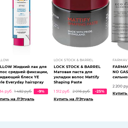
LLOW
LOCK STOCK & BARREL
FARMAV
LLOW Жидкий лак для
LOCK STOCK & BARREL
FARMAV
лос средней фиксации,
Матовая паста для
NO GAS
идающий блеск YE
укладки волос Mattify
сильно
yle Everyday hairspray
Shaping Paste
2 200 ру
334 руб.
1 482 руб.
-9%
1 512 руб.
2 016 руб.
-25%
Купить 
пить на Л'Этуаль
Купить на Л'Этуаль