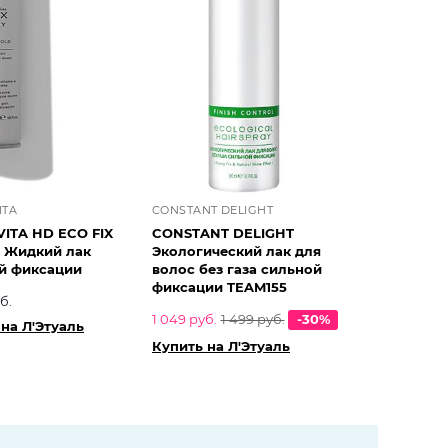
ITA
CONSTANT DELIGHT
ITA HD ECO FIX
CONSTANT DELIGHT
 Жидкий лак
Экологический лак для
й фиксации
волос без газа сильной
фиксации TEAM155
б.
1 049 руб.
1 499 руб.
-30%
на Л'Этуаль
Купить на Л'Этуаль