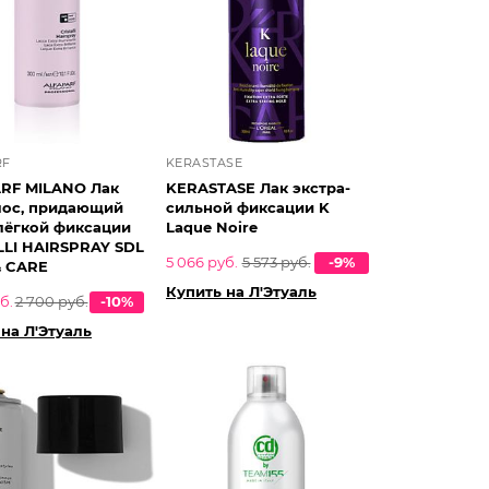
RF
KERASTASE
RF MILANO Лак
KERASTASE Лак экстра-
лос, придающий
сильной фиксации K
 лёгкой фиксации
Laque Noire
LLI HAIRSPRAY SDL
5 066 руб.
5 573 руб.
-9%
& CARE
Купить на Л'Этуаль
б.
2 700 руб.
-10%
на Л'Этуаль