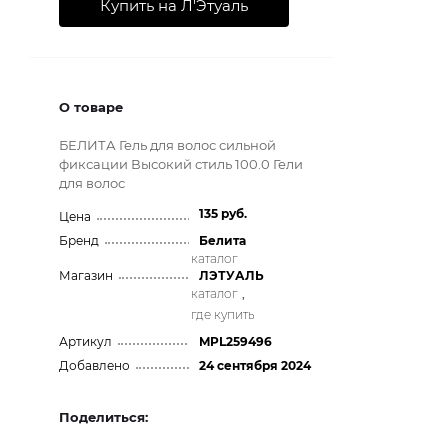
Купить на Л'Этуаль
О товаре
БЕЛИТА Гель для волос сильной
фиксации Высокий стиль 100.0 Гели
для волос
135 руб.
Цена
Бренд
Белита
каталог
Магазин
ЛЭТУАЛЬ
каталог
,
где купить
Артикул
MPL259496
Добавлено
24 сентября 2024
Поделиться: