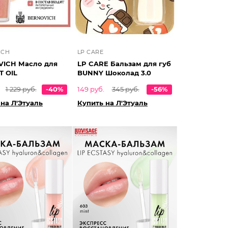
ICH
LP CARE
ICH Масло для
LP CARE Бальзам для губ
T OIL
BUNNY Шоколад 3.0
1 229 руб.
-40%
149 руб.
345 руб.
-56%
на Л'Этуаль
Купить на Л'Этуаль