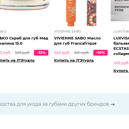
&KO
VIVIENNE SABO
LUXVISA
&KO Скраб для губ Мед
VIVIENNE SABO Масло
LUXVIS
малина 15.0
для губ Francafrique
бальзам
ECSTAS
0 руб.
529 руб.
-13%
540 руб.
601 руб.
-10%
collage
пить на Л'Этуаль
Купить на Л'Этуаль
249 руб
Купить 
едства для ухода за губами других брендов
→