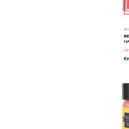
BE
BE
гу
73
Ку