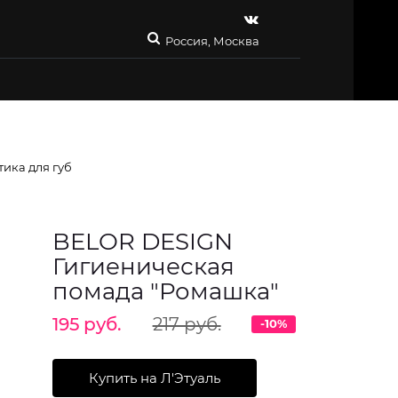
Россия, Москва
тика для губ
BELOR DESIGN
Гигиеническая
помада "Ромашка"
195 руб.
217 руб.
-10%
Купить на Л'Этуаль