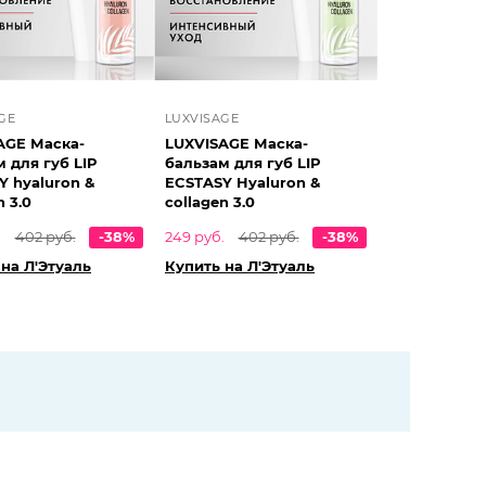
GE
LUXVISAGE
AGE Маска-
LUXVISAGE Маска-
 для губ LIP
бальзам для губ LIP
Y hyaluron &
ECSTASY Hyaluron &
n 3.0
collagen 3.0
.
402 руб.
-38%
249 руб.
402 руб.
-38%
на Л'Этуаль
Купить на Л'Этуаль