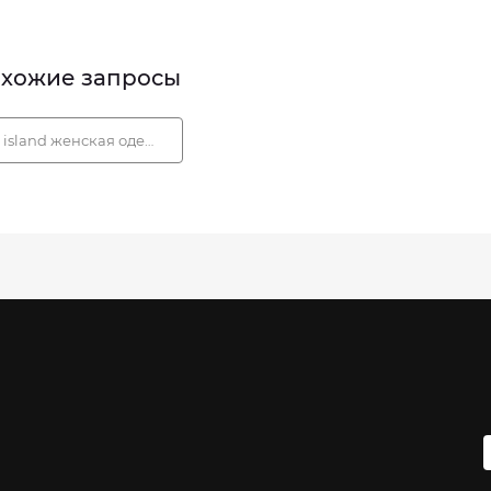
хожие запросы
island женская одежда