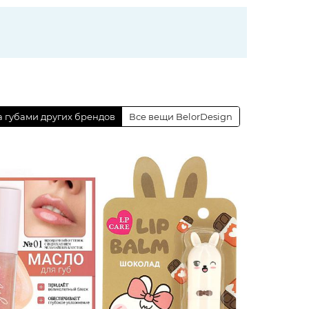
за губами других брендов
Все вещи BelorDesign