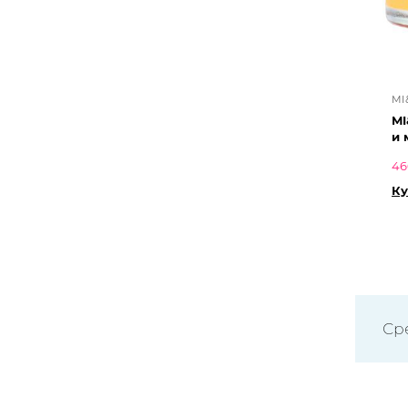
MI
MI
и 
46
Ку
Ср