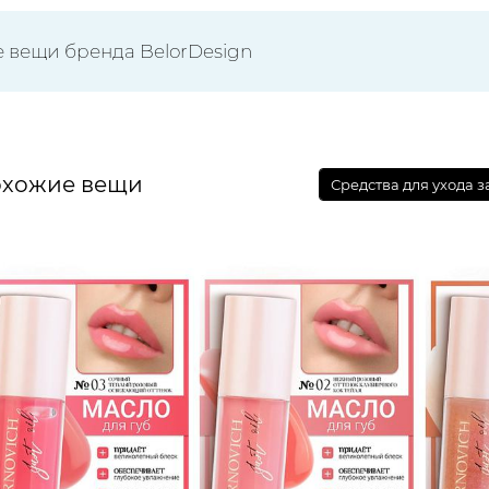
е вещи бренда BelorDesign
хожие вещи
Средства для ухода 