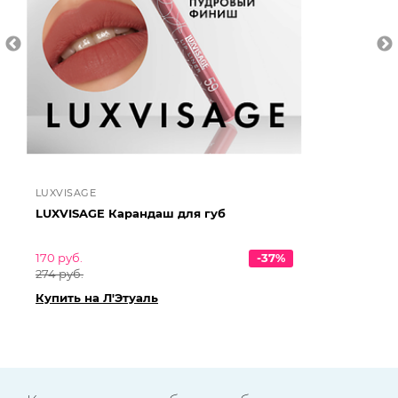
LUXVISAGE
LU
LUXVISAGE Карандаш для губ
LU
170 руб.
-37%
259
274 руб.
418
Купить на Л'Этуаль
Ку