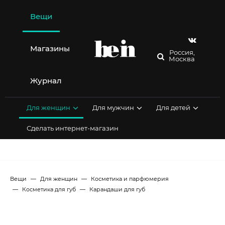
Перейти
к
Вещи
содержимому
Магазины
Россия,
Москва
Журнал
Для женщин
Для мужчин
Для детей
Сделать интернет-магазин
Вещи
Для женщин
Косметика и парфюмерия
Косметика для губ
Карандаши для губ