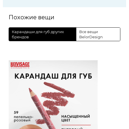
Похожие вещи
Карандаши для губ других
Все вещи
брендов
BelorDesign