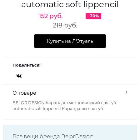
automatic soft lippencil
152 руб.
-30%
218 руб.
Купить на Л'Этуаль
Поделиться:
О товаре
BELOR DESIGN Карандаш механический для губ
automatic soft lippencil Карандаши для губ
Все вещи бренда BelorDesign