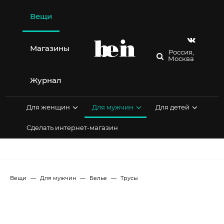
Перейти
к
Вещи
содержимому
Магазины
Россия,
Москва
Журнал
Для женщин
Для мужчин
Для детей
Сделать интернет-магазин
Вещи
Для мужчин
Белье
Трусы