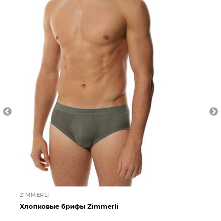
ZIMMERLI
ZI
Хлопковые брифы Zimmerli
Ше