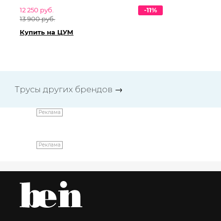
12 250 руб.
-11%
27 
13 900 руб.
31 
Купить на ЦУМ
Ку
Трусы других брендов
→
Реклама
Реклама