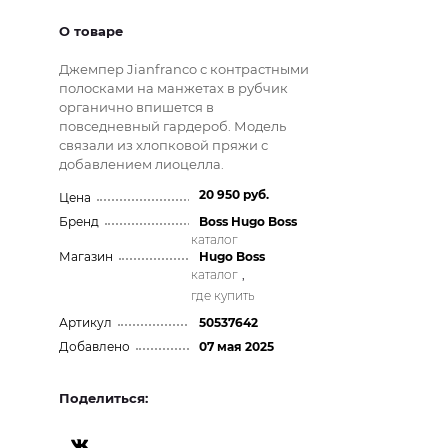
О товаре
Джемпер Jianfranco с контрастными
полосками на манжетах в рубчик
органично впишется в
повседневный гардероб. Модель
связали из хлопковой пряжи с
добавлением лиоцелла.
20 950 руб.
Цена
Бренд
Boss Hugo Boss
каталог
Магазин
Hugo Boss
каталог
,
где купить
Артикул
50537642
Добавлено
07 мая 2025
Поделиться: