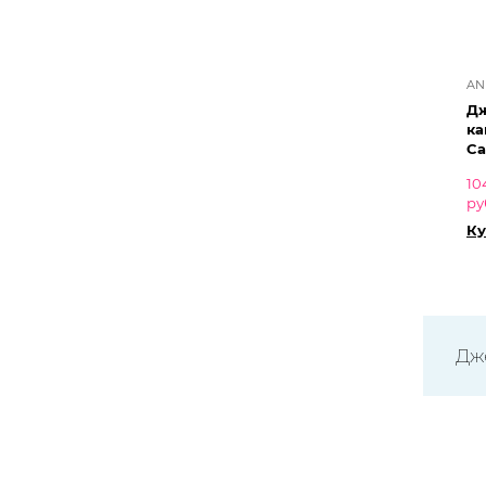
AN
Дж
ка
C
10
ру
Ку
Дж