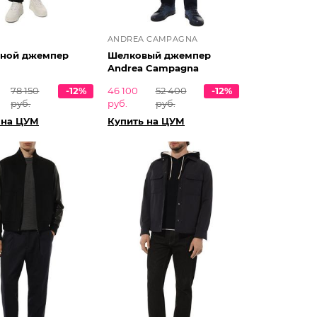
ANDREA CAMPAGNA
ной джемпер
Шелковый джемпер
Andrea Campagna
78 150
-12%
46 100
52 400
-12%
руб.
руб.
руб.
 на ЦУМ
Купить на ЦУМ