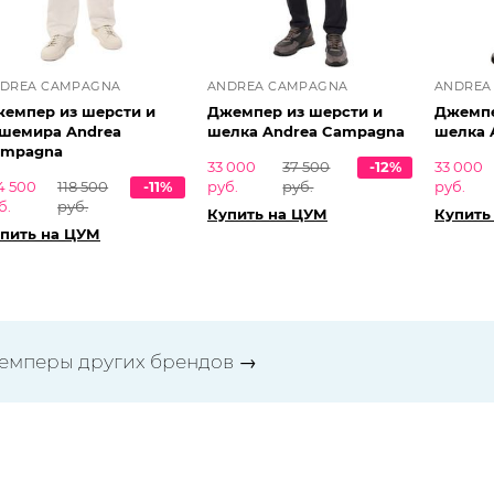
DREA CAMPAGNA
ANDREA CAMPAGNA
ANDREA
емпер из шерсти и
Джемпер из шерсти и
Джемпе
шемира Andrea
шелка Andrea Campagna
шелка 
ampagna
33 000
37 500
-12%
33 000
4 500
118 500
-11%
руб.
руб.
руб.
б.
руб.
Купить на ЦУМ
Купить
пить на ЦУМ
емперы других брендов
→