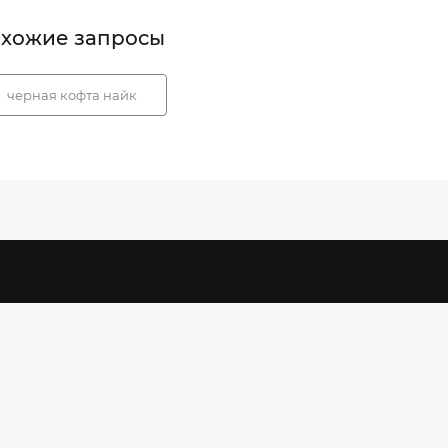
хожие запросы
черная кофта найк