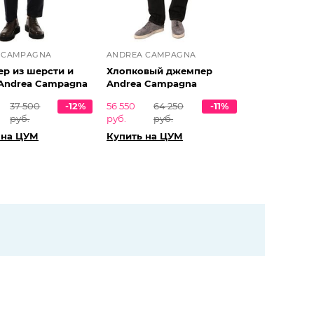
 CAMPAGNA
ANDREA CAMPAGNA
р из шерсти и
Хлопковый джемпер
Andrea Campagna
Andrea Campagna
37 500
-12%
56 550
64 250
-11%
руб.
руб.
руб.
 на ЦУМ
Купить на ЦУМ