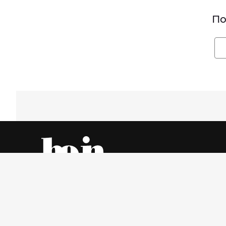
По
Все об одежде – онлайн и в магазинах города
Пятница, 7 Август 2026 г.
© www.be-in.ru. 2006 – 2026