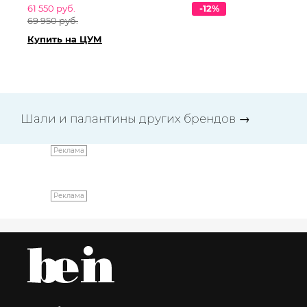
61 550 руб.
-12%
67
69 950 руб.
76
Купить на ЦУМ
Ку
Шали и палантины других брендов
→
Реклама
Реклама