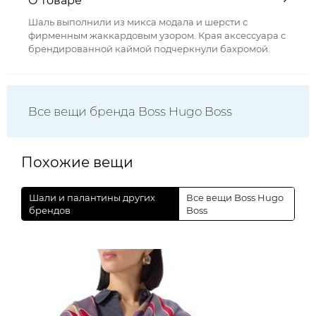
О товаре
Шаль выполнили из микса модала и шерсти с
фирменным жаккардовым узором. Края аксессуара с
брендированной каймой подчеркнули бахромой.
Все вещи бренда Boss Hugo Boss
Похожие вещи
Шали и палантины других
Все вещи Boss Hugo
брендов
Boss