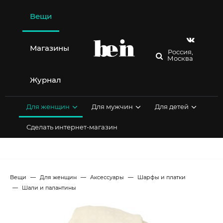
Перейти
к
Вещи
содержимому
Магазины
Россия,
Москва
Журнал
Для женщин
Для мужчин
Для детей
Сделать интернет-магазин
Вещи
Для женщин
Аксессуары
Шарфы и платки
Шали и палантины