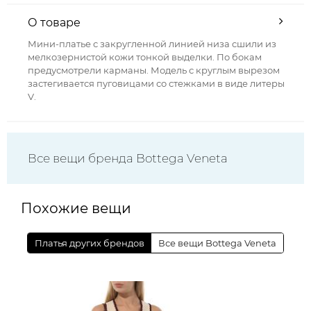
О товаре
Мини-платье с закругленной линией низа сшили из
мелкозернистой кожи тонкой выделки. По бокам
предусмотрели карманы. Модель с круглым вырезом
застегивается пуговицами со стежками в виде литеры
V.
Все вещи бренда Bottega Veneta
Похожие вещи
Платья других брендов
Все вещи Bottega Veneta