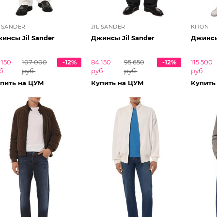
L SANDER
JIL SANDER
KITON
инсы Jil Sander
Джинсы Jil Sander
Джинсы
 150
107 000
-12%
84 150
95 650
-12%
115 500
б.
руб.
руб.
руб.
руб.
пить на ЦУМ
Купить на ЦУМ
Купить