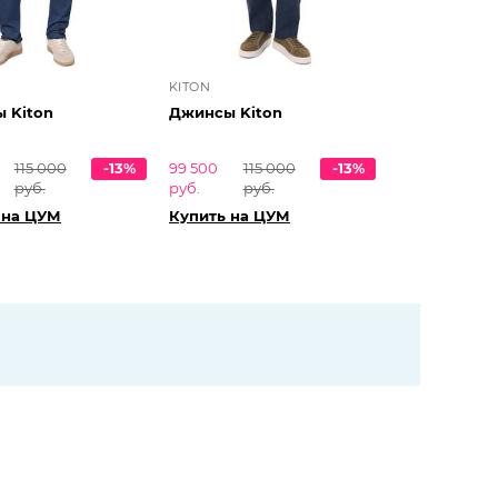
KITON
 Kiton
Джинсы Kiton
115 000
-13%
99 500
115 000
-13%
руб.
руб.
руб.
 на ЦУМ
Купить на ЦУМ