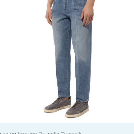
 вещи бренда Brunello Cucinelli