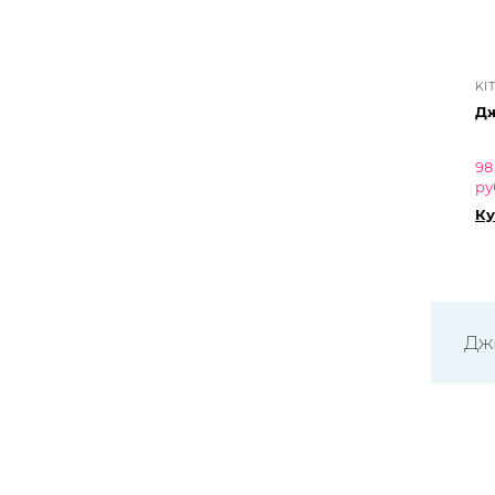
KI
Дж
98
ру
Ку
Дж