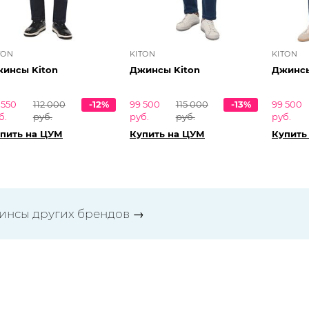
TON
KITON
KITON
инсы Kiton
Джинсы Kiton
Джинсы
 550
112 000
-12%
99 500
115 000
-13%
99 500
б.
руб.
руб.
руб.
руб.
пить на ЦУМ
Купить на ЦУМ
Купить
инсы других брендов
→