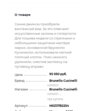
О товаре
Синие джинсы приобрели
винтажный вид. За это отвечают
искусственные заломы и потертости.
Для пошива модели со стрелками и
небольшими защипами мастера
марки, основанной Брунелло
Кучинелли, использовали мягкий
плотный хлопок. Пояс немного
удлинили, сместив застежку на
пуговицу вправо.
95 050 руб.
Цена
Бренд
Brunello Cucinelli
каталог
Магазин
Brunello Cucinelli
каталог
,
где купить
Артикул
M0Z37B2254