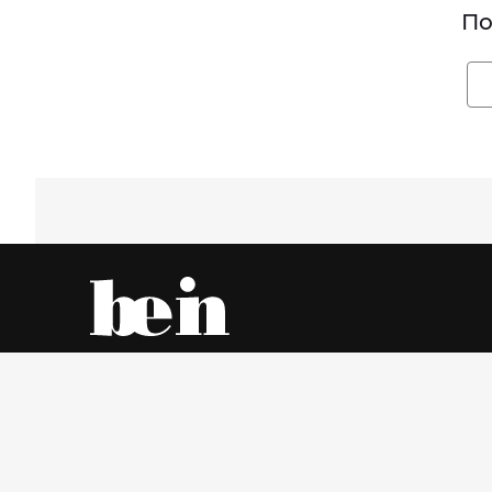
По
Все об одежде – онлайн и в магазинах города
Пятница, 7 Август 2026 г.
© www.be-in.ru. 2006 – 2026