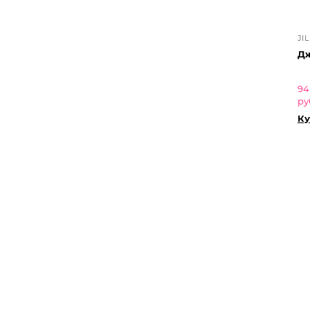
JI
Дж
94
ру
Ку