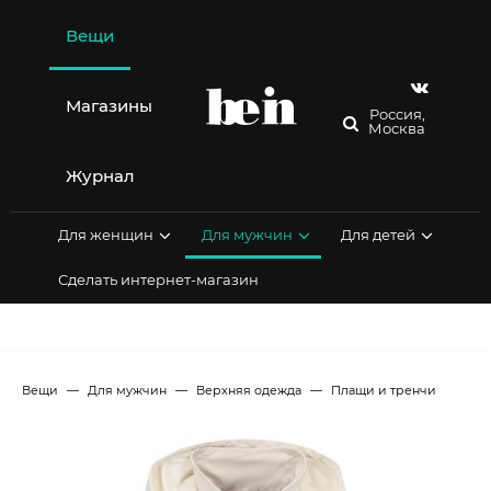
Перейти
к
Вещи
содержимому
Магазины
Россия,
Москва
Журнал
Для женщин
Для мужчин
Для детей
Сделать интернет-магазин
Вещи
Для мужчин
Верхняя одежда
Плащи и тренчи