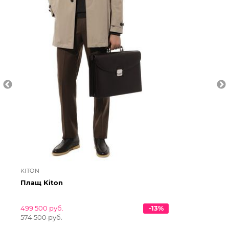
KITON
PA
Плащ Kiton
Ут
499 500 руб.
-13%
111
574 500 руб.
126