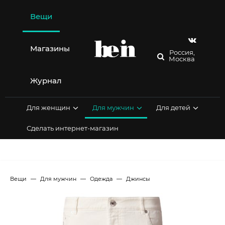
Перейти
к
Вещи
содержимому
Магазины
Россия,
Москва
Журнал
Для женщин
Для мужчин
Для детей
Сделать интернет-магазин
Вещи
Для мужчин
Одежда
Джинсы