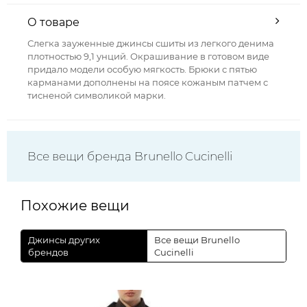
О товаре
Слегка зауженные джинсы сшиты из легкого денима
плотностью 9,1 унций. Окрашивание в готовом виде
придало модели особую мягкость. Брюки с пятью
карманами дополнены на поясе кожаным патчем с
тисненой символикой марки.
Все вещи бренда Brunello Cucinelli
Похожие вещи
Джинсы других
Все вещи Brunello
брендов
Cucinelli