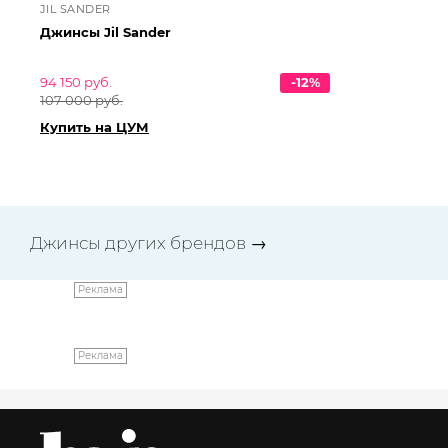
JIL SANDER
JI
Джинсы Jil Sander
Дж
94 150 руб.
-12%
84 
107 000 руб.
95 
Купить на ЦУМ
Ку
Джинсы других брендов
→
Реклама
Реклама