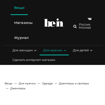
Перейти
к
Вещи
содержимому
Магазины
Россия,
Москва
Журнал
Для женщин
Для мужчин
Для детей
Сделать интернет-магазин
Вещи
Для мужчин
Одежда
Джемперы и свитеры
Джемперы