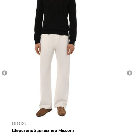
MISSONI
MI
Шерстяной джемпер Missoni
Ше