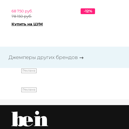
68 750 руб.
-12%
68
78 150 руб.
78 
Купить на ЦУМ
Ку
Джемперы других брендов
→
Реклама
Реклама