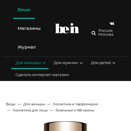
Перейти
к
Вещи
содержимому
Магазины
Россия,
Москва
Журнал
Для женщин
Для мужчин
Для детей
Сделать интернет-магазин
Вещи
Для женщин
Косметика и парфюмерия
Косметика для лица
Тональные и BB-кремы