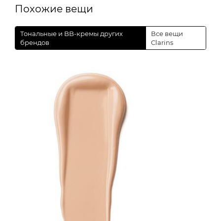
Похожие вещи
Тональные и BB-кремы других
Все вещи
брендов
Clarins