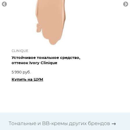
CLINIQUE
CL
Устойчивое тональное средство,
То
оттенок Ivory Clinique
ко
Cl
5 990 руб.
5 
Купить на ЦУМ
Ку
Тональные и BB-кремы других брендов
→