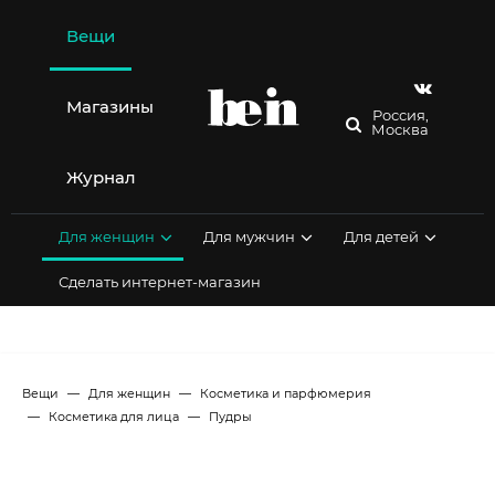
Перейти
к
Вещи
содержимому
Магазины
Россия,
Москва
Журнал
Для женщин
Для мужчин
Для детей
Сделать интернет-магазин
Вещи
Для женщин
Косметика и парфюмерия
Косметика для лица
Пудры