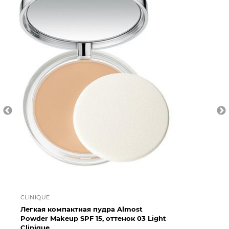
CLINIQUE
CL
Легкая компактная пудра Almost
Ле
Powder Makeup SPF 15, оттенок 03 Light
Po
Clinique
Cl