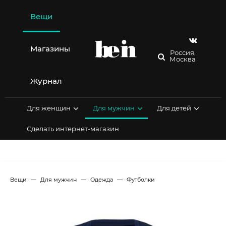
Перейти
к
Вещи
содержимому
Магазины
Россия,
Москва
Журнал
Для женщин
Для мужчин
Для детей
Сделать интернет-магазин
Вещи
Для мужчин
Одежда
Футболки