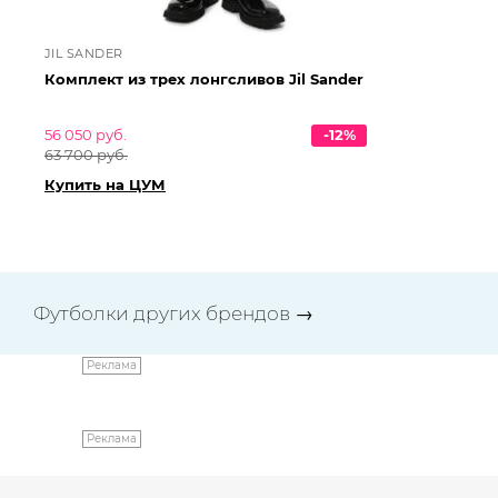
JIL SANDER
JI
Комплект из трех лонгсливов Jil Sander
Ко
56 050 руб.
-12%
49
63 700 руб.
57
Купить на ЦУМ
Ку
Футболки других брендов
→
Реклама
Реклама