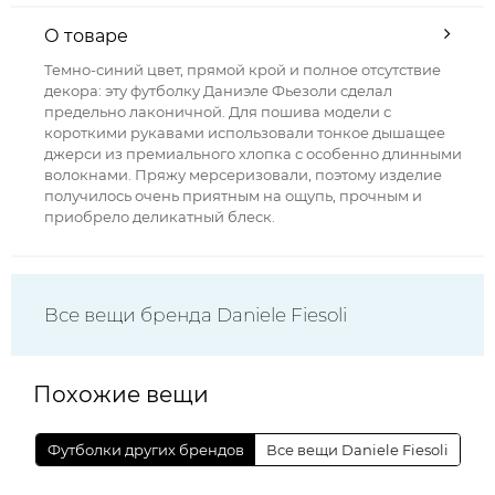
О товаре
Темно-синий цвет, прямой крой и полное отсутствие
декора: эту футболку Даниэле Фьезоли сделал
предельно лаконичной. Для пошива модели с
короткими рукавами использовали тонкое дышащее
джерси из премиального хлопка с особенно длинными
волокнами. Пряжу мерсеризовали, поэтому изделие
получилось очень приятным на ощупь, прочным и
приобрело деликатный блеск.
Все вещи бренда Daniele Fiesoli
Похожие вещи
Футболки других брендов
Все вещи Daniele Fiesoli