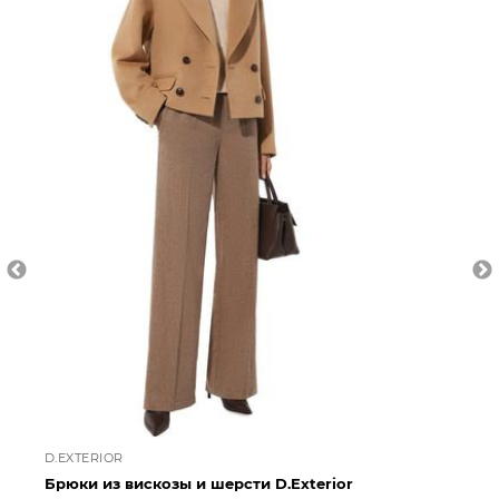
D.EXTERIOR
D.
Брюки из вискозы и шерсти D.Exterior
Бр