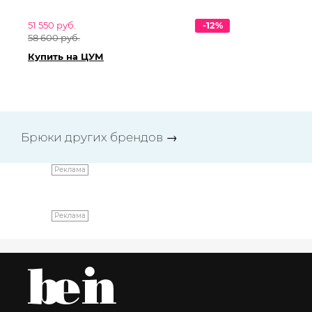
D.
51 550 руб.
-12%
47 
58 600 руб.
53
Купить на ЦУМ
Ку
Брюки других брендов
→
Реклама
Реклама