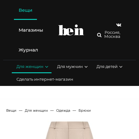
Перейти
к
Вещи
содержимому
Магазины
Россия,
Москва
Журнал
Для женщин
Для мужчин
Для детей
Сделать интернет-магазин
Вещи
Для женщин
Одежда
Брюки