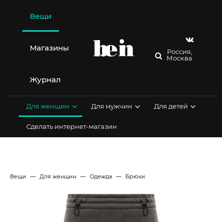
Перейти
к
Вещи
содержимому
Магазины
Россия,
Москва
Журнал
Для женщин
Для мужчин
Для детей
Сделать интернет-магазин
Вещи
Для женщин
Одежда
Брюки