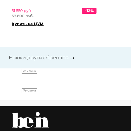
D.
51 550 руб.
-12%
47 
58 600 руб.
53
Купить на ЦУМ
Ку
Брюки других брендов
→
Реклама
Реклама