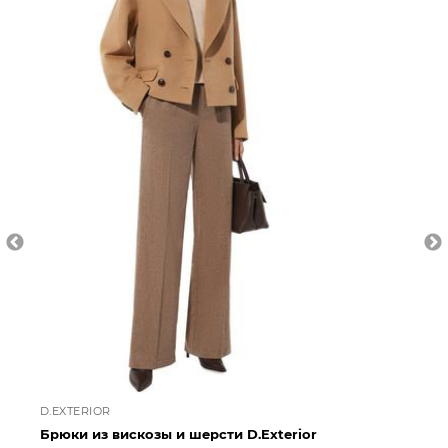
D.EXTERIOR
D.
Брюки из вискозы и шерсти D.Exterior
Бр