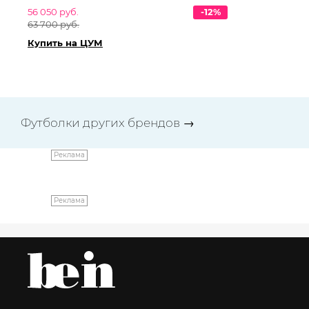
56 050 руб.
-12%
49
63 700 руб.
57
Купить на ЦУМ
Ку
Футболки других брендов
→
Реклама
Реклама