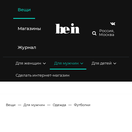
Перейти
к
Вещи
содержимому
Магазины
Россия,
Москва
Журнал
Для женщин
Для мужчин
Для детей
Сделать интернет-магазин
Вещи
Для мужчин
Одежда
Футболки