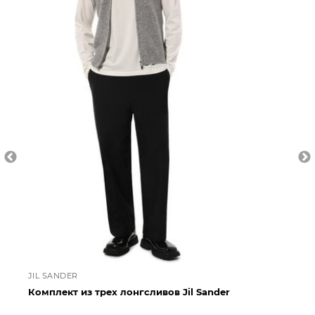
JIL SANDER
JI
Комплект из трех лонгсливов Jil Sander
Ко