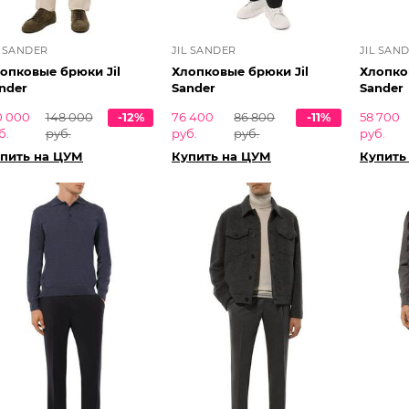
L SANDER
JIL SANDER
JIL SAN
опковые брюки Jil
Хлопковые брюки Jil
Хлопко
nder
Sander
Sander
0 000
148 000
-12%
76 400
86 800
-11%
58 700
б.
руб.
руб.
руб.
руб.
пить на ЦУМ
Купить на ЦУМ
Купить