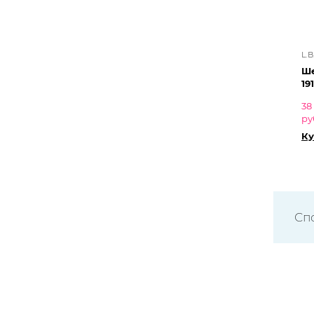
L.B
Ше
191
38
ру
Ку
Сп