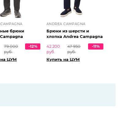
 CAMPAGNA
ANDREA CAMPAGNA
ные брюки
Брюки из шерсти и
 Campagna
хлопка Andrea Campagna
79 000
-12%
42 200
47 950
-11%
руб.
руб.
руб.
 на ЦУМ
Купить на ЦУМ