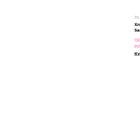
JI
Хл
Sa
13
ру
Ку