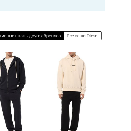
тивные штаны других брендов
Все вещи Diesel