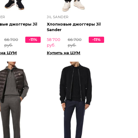
DER
JIL SANDER
вые джоггеры Jil
Хлопковые джоггеры Jil
Sander
66 700
-11%
58 700
66 700
-11%
руб.
руб.
руб.
 на ЦУМ
Купить на ЦУМ