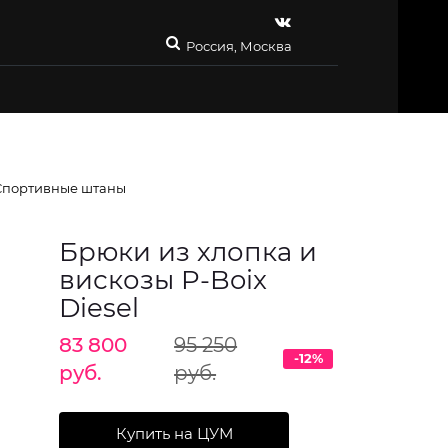
Россия, Москва
Спортивные штаны
Брюки из хлопка и
вискозы P-Boix
Diesel
83 800
95 250
-12%
руб.
руб.
Купить на ЦУМ