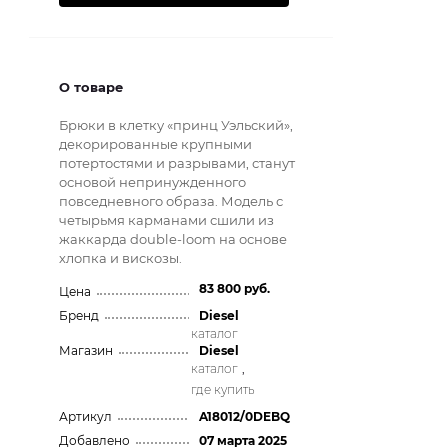
О товаре
Брюки в клетку «принц Уэльский»,
декорированные крупными
потертостями и разрывами, станут
основой непринужденного
повседневного образа. Модель с
четырьмя карманами сшили из
жаккарда double-loom на основе
хлопка и вискозы.
83 800 руб.
Цена
Бренд
Diesel
каталог
Магазин
Diesel
каталог
,
где купить
Артикул
A18012/0DEBQ
Добавлено
07 марта 2025