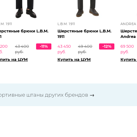
.M. 1911
L.B.M. 1911
ANDREA
рстяные брюки L.B.M.
Шерстяные брюки L.B.M.
Шерстя
1
1911
Andrea
 200
43 400
-11%
43 450
49 400
-12%
69 500
б.
руб.
руб.
руб.
руб.
пить на ЦУМ
Купить на ЦУМ
Купить
ортивные штаны других брендов
→