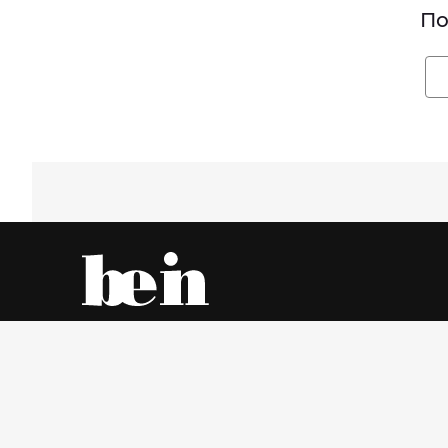
По
Все об одежде – онлайн и в магазинах города
Суббота, 8 Август 2026 г.
© www.be-in.ru. 2006 – 2026