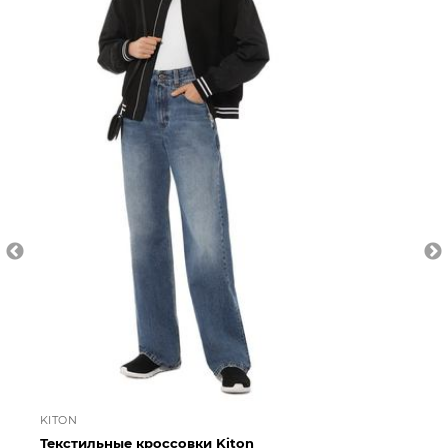
KITON
KI
Текстильные кроссовки Kiton
Те