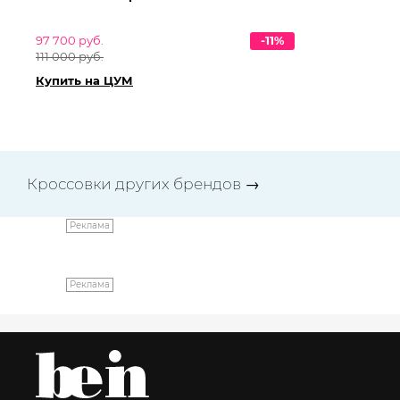
97 700 руб.
-11%
103
111 000 руб.
117
Купить на ЦУМ
Ку
Кроссовки других брендов
→
Реклама
Реклама