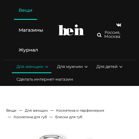
Перейти
к
Вещи
содержимому
Магазины
Россия,
Москва
Журнал
Для женщин
Для мужчин
Для детей
Сделать интернет-магазин
Вещи
Для женщин
Косметика и парфюмерия
Косметика для губ
Блески для губ