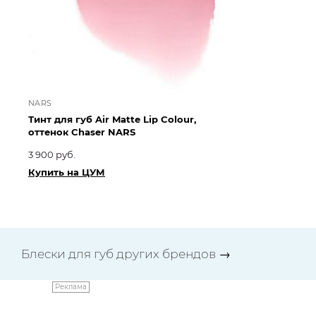
NARS
CL
Тинт для губ Air Matte Lip Colour,
Пи
оттенок Chaser NARS
от
3 900 руб.
3 1
Купить на ЦУМ
Ку
Блески для губ других брендов
→
Реклама