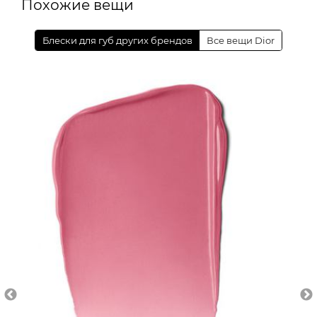
Похожие вещи
Блески для губ других брендов
Все вещи Dior